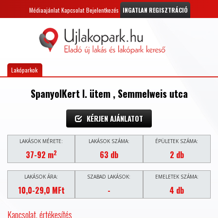
Médiaajánlat
Kapcsolat
Bejelentkezés
INGATLAN REGISZTRÁCIÓ
Lakóparkok
SpanyolKert I. ütem , Semmelweis utca
KÉRJEN AJÁNLATOT
LAKÁSOK MÉRETE:
LAKÁSOK SZÁMA:
ÉPÜLETEK SZÁMA:
2
37-92 m
63 db
2 db
LAKÁSOK ÁRA:
SZABAD LAKÁSOK:
EMELETEK SZÁMA:
10,0-29,0 MFt
-
4 db
Kapcsolat, értékesítés