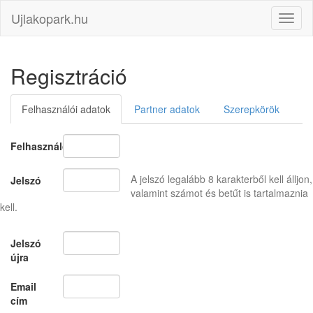
Ujlakopark.hu
Toggl
naviga
Regisztráció
Felhasználói adatok
Partner adatok
Szerepkörök
Felhasználónév
A jelszó legalább 8 karakterből kell álljon,
Jelszó
valamint számot és betűt is tartalmaznia
kell.
Jelszó
újra
Email
cím