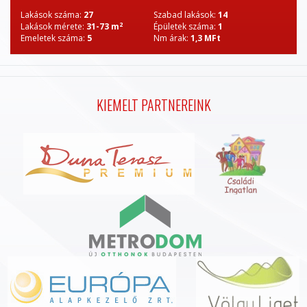
Lakások száma:
27
Szabad lakások:
14
2
Lakások mérete:
31-73 m
Épületek száma:
1
Emeletek száma:
5
Nm árak:
1,3 MFt
KIEMELT PARTNEREINK