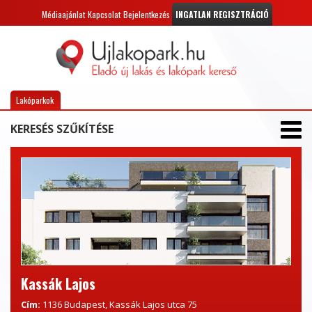
Médiaajánlat
Kapcsolat
Bejelentkezés
INGATLAN REGISZTRÁCIÓ
Lakóparkok
KERESÉS SZŰKÍTÉSE
Kassák Lajos
Cím:
1136 Budapest, Kassák Lajos utca 75