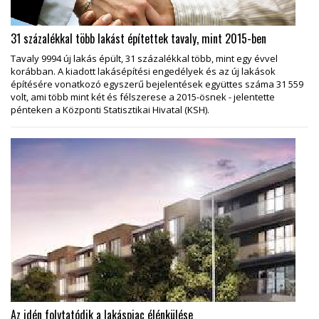
31 százalékkal több lakást építettek tavaly, mint 2015-ben
Tavaly 9994 új lakás épült, 31 százalékkal több, mint egy évvel
korábban. A kiadott lakásépítési engedélyek és az új lakások
építésére vonatkozó egyszerű bejelentések együttes száma 31 559
volt, ami több mint két és félszerese a 2015-ösnek - jelentette
pénteken a Központi Statisztikai Hivatal (KSH).
Az idén folytatódik a lakáspiac élénkülése