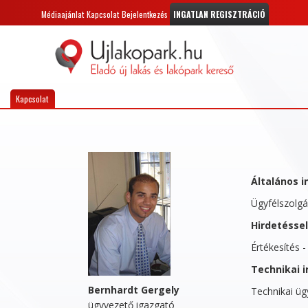
Médiaajánlat
Kapcsolat
Bejelentkezés
INGATLAN REGISZTRÁCIÓ
Kapcsolat
Általános i
Ügyfélszolgál
Hirdetésse
Értékesítés - 
Technikai i
Bernhardt Gergely
Technikai ügy
ügyvezető igazgató