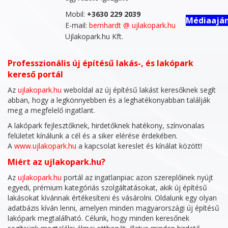
Mobil:
+3630 229 2039
Médiaaján
E-mail:
bernhardt @ ujlakopark.hu
Ujlakopark.hu Kft.
Professzionális új építésű lakás-, és lakópark
kereső portál
Az
ujlakopark.hu
weboldal az új építésű lakást keresőknek segít
abban, hogy a legkönnyebben és a leghatékonyabban találják
meg a megfelelő ingatlant.
A lakópark fejlesztőknek, hirdetőknek hatékony, színvonalas
felületet kínálunk a cél és a siker elérése érdekében.
A
www.ujlakopark.hu
a kapcsolat kereslet és kínálat között!
Miért az ujlakopark.hu?
Az
ujlakopark.hu
portál az ingatlanpiac azon szereplőinek nyújt
egyedi, prémium kategóriás szolgáltatásokat, akik új építésű
lakásokat kívánnak értékesíteni és vásárolni. Oldalunk egy olyan
adatbázis kíván lenni, amelyen minden magyarországi új építésű
lakópark megtalálható. Célunk, hogy minden keresőnek