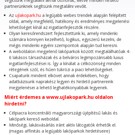
segítsünk megtalálni álmai otthonát, illetve minden hirdető
partnerünknek segítsünk megtalálni vevőit.
Az
ujlakopark.hu
a legújabb webes trendek alapján felépített
oldal, amely megfelelő, hatékony és eredményes megjelenési
lehetőséget kínál az ingatlanfejlesztők részére.
Olyan keresőrendszert fejlesztettünk ki, amely mindenki
számára könnyen kezelhető, logikus, egyszerű kezelni, de
mégis mindenki egyéni szempontok alapján tud keresni.
A weboldalon megjelenő lakóparkok között megtalálhatóak 4-
6 lakásos társasházak és a belváros legimpozánsabb luxus
ingatlanfejlesztései is. Így a kínálat a célközönség minden
rétegének szól, és hűen tükrözi a piaci lehetőségeket.
Csapatunk mindent elkövet annak érdekében, hogy
adatbázisunk naprakész legyen és hirdető partnereink
megjelenései a lehető leghatékonyabbak legyenek.
Miért érdemes a www.ujlakopark.hu oldalon
hirdetni?
Célpiacra koncentráló magyarországi újépítésű lakás és
lakópark kereső weboldal.
Minőségi, lakásvásárlás iránt aktív látogatók érhetők el.
(magas affinitás a legújabb lakóparkok hirdetéseire)