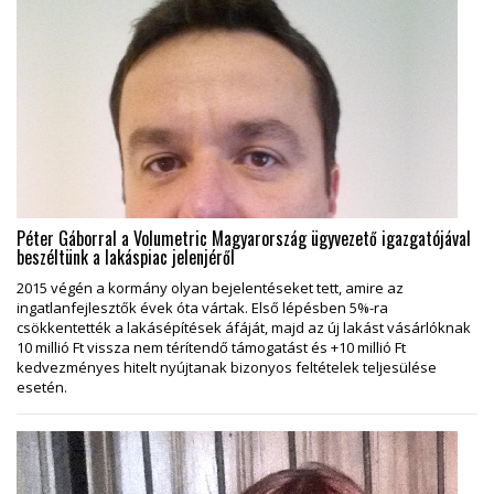
Péter Gáborral a Volumetric Magyarország ügyvezető igazgatójával
beszéltünk a lakáspiac jelenjéről
2015 végén a kormány olyan bejelentéseket tett, amire az
ingatlanfejlesztők évek óta vártak. Első lépésben 5%-ra
csökkentették a lakásépítések áfáját, majd az új lakást vásárlóknak
10 millió Ft vissza nem térítendő támogatást és +10 millió Ft
kedvezményes hitelt nyújtanak bizonyos feltételek teljesülése
esetén.