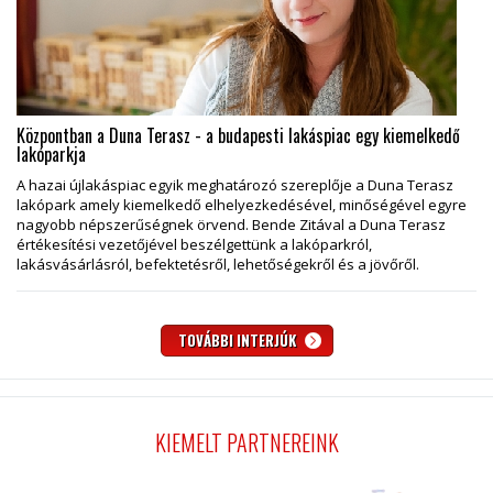
Központban a Duna Terasz - a budapesti lakáspiac egy kiemelkedő
lakóparkja
A hazai újlakáspiac egyik meghatározó szereplője a Duna Terasz
lakópark amely kiemelkedő elhelyezkedésével, minőségével egyre
nagyobb népszerűségnek örvend. Bende Zitával a Duna Terasz
értékesítési vezetőjével beszélgettünk a lakóparkról,
lakásvásárlásról, befektetésről, lehetőségekről és a jövőről.
TOVÁBBI INTERJÚK
KIEMELT PARTNEREINK