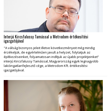
Interjú Kircsfalussy Tamással a Metrodom értékesítési
igazgatójával
"A válság bizonyos jeleit illetve következményeit még mindig
érzékeljük, de egyértelműen javult a helyzet, folytatjuk az
építkezéseinket, folyamatosan indítjuk az újabb projektjeinket”
interjú Kircsfalussy Tamással, Magyarország egyik legnagyobb
lakóingatlanfejlesztő cége, a Metrodom Kft. értékesítési
igazgatójával.