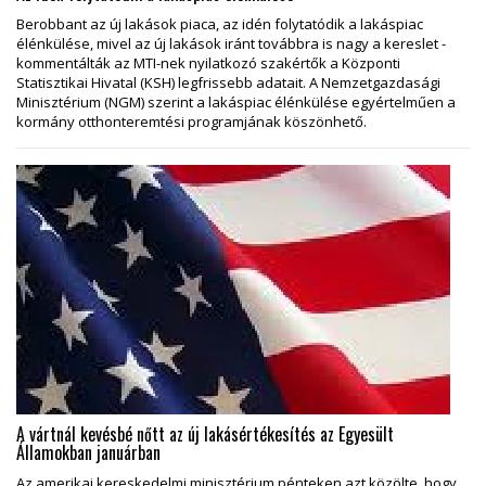
Berobbant az új lakások piaca, az idén folytatódik a lakáspiac
élénkülése, mivel az új lakások iránt továbbra is nagy a kereslet -
kommentálták az MTI-nek nyilatkozó szakértők a Központi
Statisztikai Hivatal (KSH) legfrissebb adatait. A Nemzetgazdasági
Minisztérium (NGM) szerint a lakáspiac élénkülése egyértelműen a
kormány otthonteremtési programjának köszönhető.
A vártnál kevésbé nőtt az új lakásértékesítés az Egyesült
Államokban januárban
Az amerikai kereskedelmi minisztérium pénteken azt közölte, hogy