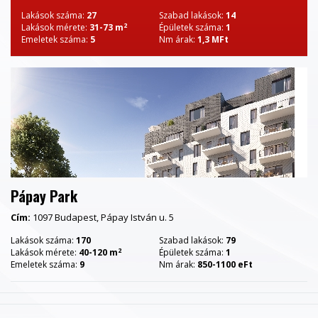
Lakások száma:
27
Szabad lakások:
14
2
Lakások mérete:
31-73 m
Épületek száma:
1
Emeletek száma:
5
Nm árak:
1,3 MFt
Pápay Park
Cím:
1097 Budapest, Pápay István u. 5
Lakások száma:
170
Szabad lakások:
79
2
Lakások mérete:
40-120 m
Épületek száma:
1
Emeletek száma:
9
Nm árak:
850-1100 eFt