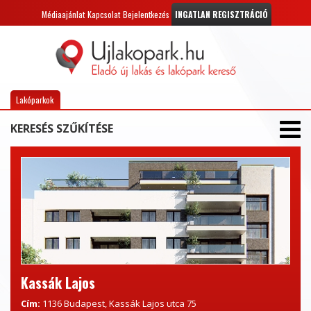
Médiaajánlat
Kapcsolat
Bejelentkezés
INGATLAN REGISZTRÁCIÓ
Lakóparkok
KERESÉS SZŰKÍTÉSE
Kassák Lajos
Cím:
1136 Budapest, Kassák Lajos utca 75