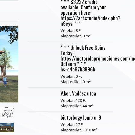
* * * $3,222 credit
available! Confirm your
operation here:
https://7art.studio/index.php?
n9eysi * *
Vételár: 8 Ft
2
Alapterület: 0 m
* * * Unlock Free Spins
Today:
https://motorolapromociones.com/in
0dteom * * *
hs=d4b97b3896b
Vételár: 0 Ft
2
Alapterület: 0 m
V.ker. Vadász utca
Vételár: 120 Ft
2
Alapterület: 44 m
biatorbagy lomb u. 9
Vételár: 27 Ft
2
Alapterület: 1310 m