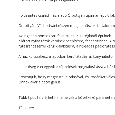
Földszintes családi ház eladó Őrbottyán újonnan épülő la
Őrbottyán, Vácbottyáni részén magas műszaki tartalommal 
Az ingatlan homlokzati falai 30-as PTH téglából épülnek,
ellátott nyílászárók kerülnek beépítésre, fehér színben. A
fűtésrendszerrel kerül kialakításra, a hőleadás padlófűtéss
A ház kulcsrakész állapotban kerül átadásra, konyhabútor 
Lehetőség van egyedi elképzelések megvalósításra a ház 
Köszönjük, hogy megtisztel bizalmával, és irodánkat válasz
Önnek akár a hétvégén is.
Több típus terv érhető el amelyek a következő paraméterek
Típusterv 1.