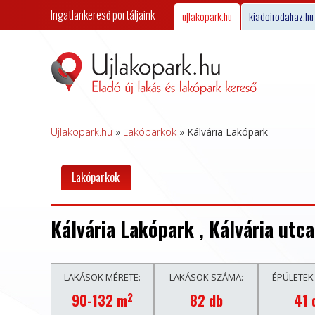
Ingatlankereső portáljaink
ujlakopark.hu
kiadoirodahaz.hu
Ujlakopark.hu
»
Lakóparkok
»
Kálvária Lakópark
Lakóparkok
Kálvária Lakópark , Kálvária utca
LAKÁSOK MÉRETE:
LAKÁSOK SZÁMA:
ÉPÜLETEK
2
90-132 m
82 db
41 