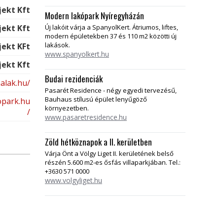
jekt Kft
Modern lakópark Nyíregyházán
Új lakóit várja a SpanyolKert. Átriumos, liftes,
jekt Kft
modern épületekben 37 és 110 m2 közötti új
lakások.
jekt KFt
www.spanyolkert.hu
jekt Kft
Budai rezidenciák
nalak.hu/
Pasarét Residence - négy egyedi tervezésű,
Bauhaus stílusú épület lenyűgöző
kopark.hu
környezetben.
/
www.pasaretresidence.hu
Zöld hétköznapok a II. kerületben
Várja Önt a Völgy Liget II. kerületének belső
részén 5.600 m2-es ősfás villaparkjában. Tel.:
+3630 571 0000
www.volgyliget.hu