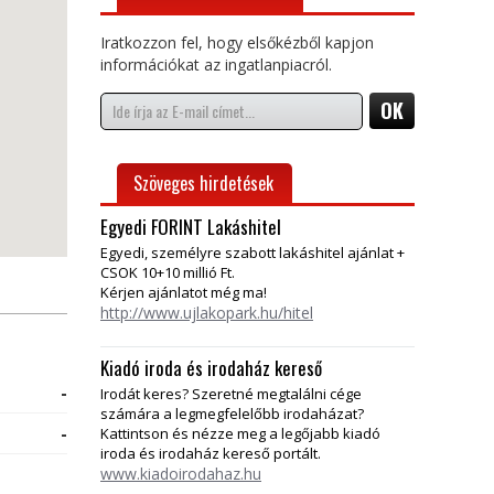
Iratkozzon fel, hogy elsőkézből kapjon
információkat az ingatlanpiacról.
Szöveges hirdetések
Egyedi FORINT Lakáshitel
Egyedi, személyre szabott lakáshitel ajánlat +
CSOK 10+10 millió Ft.
Kérjen ajánlatot még ma!
http://www.ujlakopark.hu/hitel
Kiadó iroda és irodaház kereső
-
Irodát keres? Szeretné megtalálni cége
számára a legmegfelelőbb irodaházat?
-
Kattintson és nézze meg a legőjabb kiadó
iroda és irodaház kereső portált.
www.kiadoirodahaz.hu