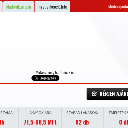
Médiaajánla
kiadoraktar.com
ingatlankereső.info
Mutassa meg barátainak is:
KÉRJEN AJÁN
 SZÁMA:
LAKÁSOK ÁRA:
SZABAD LAKÁSOK:
EMELETEK 
db
71,5-98,5 MFt
82 db
0 d