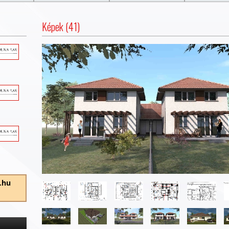
Képek (41)
.hu