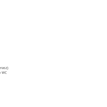
erasz)
ló WC