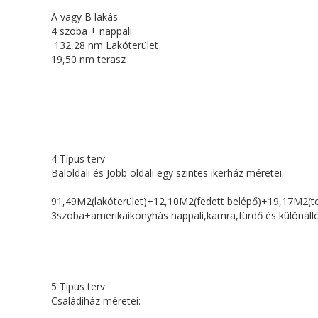
A vagy B lakás
4 szoba + nappali
132,28 nm Lakóterület
19,50 nm terasz
4 Típus terv
Baloldali és Jobb oldali egy szintes ikerház méretei:
91,49M2(lakóterület)+12,10M2(fedett belépő)+19,17M2(t
3szoba+amerikaikonyhás nappali,kamra,fürdő és különál
5 Típus terv
Családiház méretei: