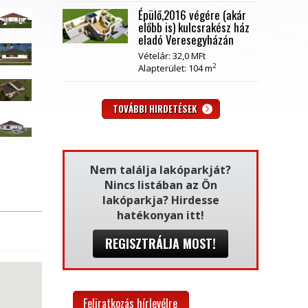
Épülő,2016 végére (akár
előbb is) kulcsrakész ház
eladó Veresegyházán
Vételár: 32,0 MFt
2
Alapterület: 104 m
TOVÁBBI HIRDETÉSEK
Nem találja lakóparkját?
Nincs listában az Ön
lakóparkja? Hirdesse
hatékonyan itt!
REGISZTRÁLJA MOST!
Feliratkozás hírlevélre