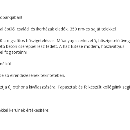
kóparkjában!
épülő, családi és ikerházak eladók, 350 nm-es saját telekkel.
 10 cm grafitos hőszigeteléssel. Műanyag szerkezetű, hőszigetelő üve
 tető beton cseréppel lesz fedett. A ház fűtése modern, hőszivattyús
el fog történni.
nélkül.
belső elrendezésének tekintetében.
tja új otthona kiválasztására. Tapasztalt és felkészült kollégáink seg
kel kerülnek értékesítére: