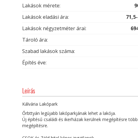
Lakások mérete:
9
Lakások eladási ára:
71,5
Lakások négyzetméter árai:
69
Tároló ára:
Szabad lakások száma:
Építés éve:
Leírás
Kálvária Lakópark
Őrbttyán legújabb lakóparkjának lehet a lakója.
Új építésű családi és ikerházak kerülnek megépítésre töb
megépítésre.
CSOK és Zöld hitel képes ingatlanok.