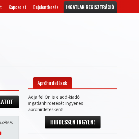
t
Kapcsolat
Bejelentkezés
INGATLAN REGISZTRÁCIÓ
Apróhirdetések
Adja fel Ön is eladó-kiadó
LATOT
ingatlanhirdetését ingyenes
apróhirdetésként!
HIRDESSEN INGYEN!
SZÁMA:
b