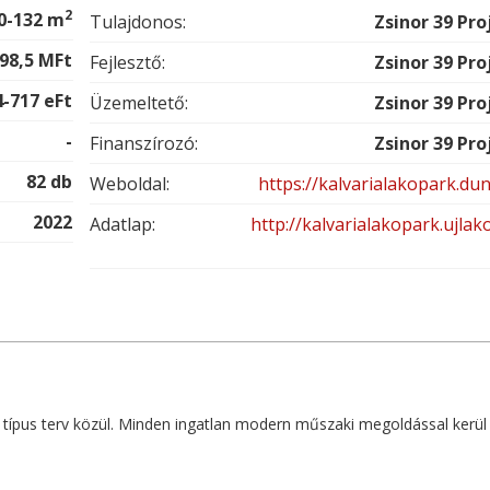
2
0-132 m
Tulajdonos:
Zsinor 39 Pro
-98,5 MFt
Fejlesztő:
Zsinor 39 Pro
4-717 eFt
Üzemeltető:
Zsinor 39 Pro
-
Finanszírozó:
Zsinor 39 Pro
82 db
Weboldal:
https://kalvarialakopark.du
2022
Adatlap:
http://kalvarialakopark.ujla
b típus terv közül. Minden ingatlan modern műszaki megoldással kerül