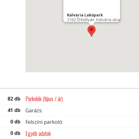
Kálvária Lakópark
2162 Őrbottyán, Kálvária utca
Parkolók (típus / ár)
82 db
41 db
Garázs:
0 db
Felszíni parkoló:
Egyéb adatok
0 db