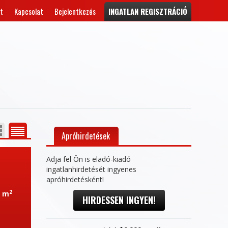
t
Kapcsolat
Bejelentkezés
INGATLAN REGISZTRÁCIÓ
Apróhirdetések
Adja fel Ön is eladó-kiadó
ingatlanhirdetését ingyenes
apróhirdetésként!
2
0 m
HIRDESSEN INGYEN!