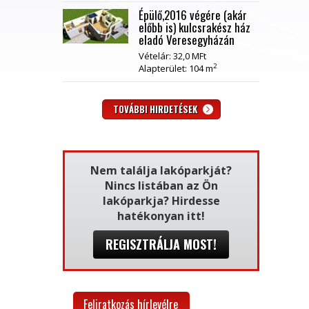
Épülő,2016 végére (akár
előbb is) kulcsrakész ház
eladó Veresegyházán
Vételár: 32,0 MFt
2
Alapterület: 104 m
TOVÁBBI HIRDETÉSEK
Nem találja lakóparkját?
Nincs listában az Ön
lakóparkja? Hirdesse
hatékonyan itt!
REGISZTRÁLJA MOST!
Feliratkozás hírlevélre