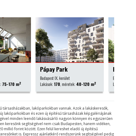
k
Kassák Lajos
Royal 
et
Budapest XIII. kerület
Keszthely
2
2
retek:
40-120 m
Lakások:
27
, méretek:
31-73 m
Lakások:
4
ésű társasházakban, lakóparkokban vannak. Azok a lakáskeresők,
k új lakóparkokban és ezen új építésű társasházak képgalériájának
tségével minden leendő lakásvásárló nagyon könnyen és egyszerűen
tesen keresőnk segítségével nem csak Budapesten, hanem vidéken,
0 millió forint között. Ezen felül kereshet eladó új építésű
keresőnket is. Expressz ajánlatkérő rendszerünk segítségével pedig