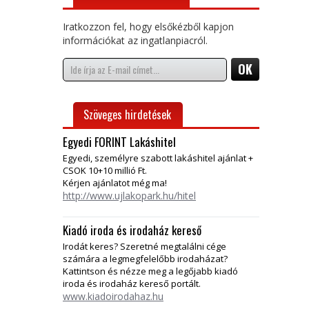
Iratkozzon fel, hogy elsőkézből kapjon
információkat az ingatlanpiacról.
Szöveges hirdetések
Egyedi FORINT Lakáshitel
Egyedi, személyre szabott lakáshitel ajánlat +
CSOK 10+10 millió Ft.
Kérjen ajánlatot még ma!
http://www.ujlakopark.hu/hitel
Kiadó iroda és irodaház kereső
Irodát keres? Szeretné megtalálni cége
számára a legmegfelelőbb irodaházat?
Kattintson és nézze meg a legőjabb kiadó
iroda és irodaház kereső portált.
www.kiadoirodahaz.hu