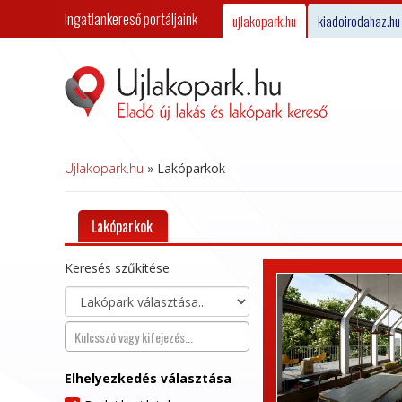
Ingatlankereső portáljaink
ujlakopark.hu
kiadoirodahaz.hu
Ujlakopark.hu
»
Lakóparkok
Lakóparkok
Keresés szűkítése
Elhelyezkedés választása