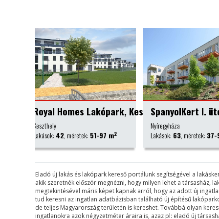
ark, Keszthely
SpanyolKert I. ütem
Kálvária Lakó
Nyíregyháza
Őrbottyán
2
2
 m
Lakások:
63
, méretek:
37-92 m
Lakások:
82
, méretek:
Eladó új lakás és lakópark kereső portálunk segítségével a lakás
akik szeretnék először megnézni, hogy milyen lehet a társasház, l
megtekintésével máris képet kapnak arról, hogy az adott új ingat
tud keresni az ingatlan adatbázisban található új építésű lakópa
de teljes Magyarország területén is kereshet. Továbbá olyan keresési 
ingatlanokra azok négyzetméter áraira is, azaz pl: eladó új társa