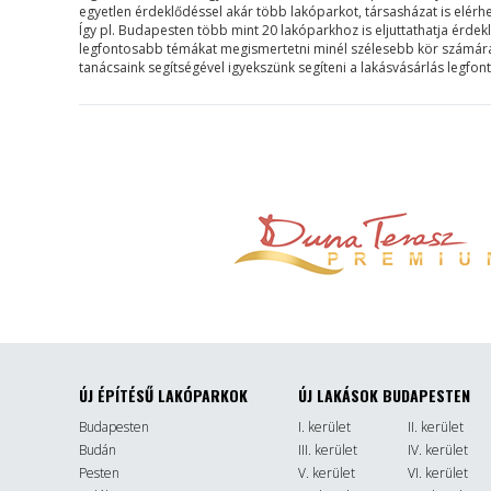
egyetlen érdeklődéssel akár több lakóparkot, társasházat is elérh
Így pl. Budapesten több mint 20 lakóparkhoz is eljuttathatja érdek
legfontosabb témákat megismertetni minél szélesebb kör számára. B
tanácsaink segítségével igyekszünk segíteni a lakásvásárlás legfo
ÚJ ÉPÍTÉSŰ LAKÓPARKOK
ÚJ LAKÁSOK BUDAPESTEN
Budapesten
I. kerület
II. kerület
Budán
III. kerület
IV. kerület
Pesten
V. kerület
VI. kerület