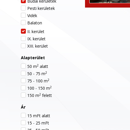
Budai kerületek
Pesti kerületek
Vidék
Balaton
II. kerület
IX. kerület
XIII. kerület
Alapterület
2
50 m
alatt
2
50 - 75 m
2
75 - 100 m
2
100 - 150 m
2
150 m
felett
Ár
15 mFt alatt
15 - 25 mFt