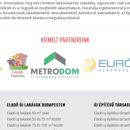
et. Amennyiben még nincs konkrét lakásvásárlási szándéka, egyszerűen csak szer
lődését és az legjobban megfelelőt választhatja ki. Használja ingatlankereső po
eszámolunk lakáshitelekről, devizahitelekről, különböző statisztikákról, az ép
ntosabb kérdéseinek általános megválaszolásával.
KIEMELT PARTNEREINK
ELADÓ ÚJ LAKÁSOK BUDAPESTEN
ÚJ ÉPÍTÉSŰ TÁRSAS
2
Eladó új lakások 50 m
alatt
Eladó új építésű társas
2
Eladó új lakások 50 és 75 m
között
Eladó új építésű társa
2
Eladó új lakások 75 és 100 m
között
Eladó új építésű társa