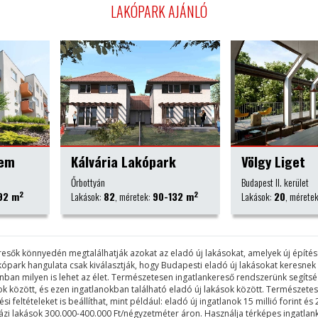
LAKÓPARK AJÁNLÓ
park
Völgy Liget
Pápay Par
Budapest II. kerület
Budapest IX. kerül
2
2
90-132 m
Lakások:
20
, méretek:
75-170 m
Lakások:
170
, mé
keresők könnyedén megtalálhatják azokat az eladó új lakásokat, amelyek új épít
akópark hangulata csak kiválasztják, hogy Budapesti eladó új lakásokat keresne
lanban milyen is lehet az élet. Természetesen ingatlankereső rendszerünk segí
rkok között, és ezen ingatlanokban található eladó új lakások között. Természe
feltételeket is beállíthat, mint például: eladó új ingatlanok 15 millió forint és 2
sházi lakások 300.000-400.000 Ft/négyzetméter áron. Használja térképes ingatlan