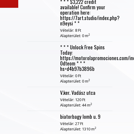
* * * $3,222 credit
available! Confirm your
operation here:
https://7art.studio/index.php?
n9eysi * *
Vételár: 8 Ft
2
Alapterület: 0 m
* * * Unlock Free Spins
Today:
https://motorolapromociones.com/in
0dteom * * *
hs=d4b97b3896b
Vételár: 0 Ft
2
Alapterület: 0 m
V.ker. Vadász utca
Vételár: 120 Ft
2
Alapterület: 44 m
biatorbagy lomb u. 9
Vételár: 27 Ft
2
Alapterület: 1310 m