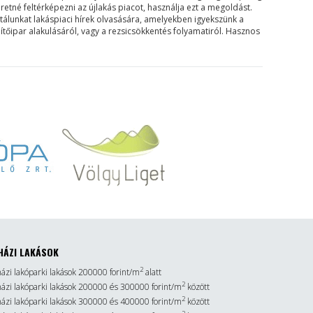
etné feltérképezni az újlakás piacot, használja ezt a megoldást.
rtálunkat lakáspiaci hírek olvasására, amelyekben igyekszünk a
ítőipar alakulásáról, vagy a rezsicsökkentés folyamatiról. Hasznos
HÁZI LAKÁSOK
2
házi lakóparki lakások 200000 forint/m
alatt
2
sházi lakóparki lakások 200000 és 300000 forint/m
között
2
sházi lakóparki lakások 300000 és 400000 forint/m
között