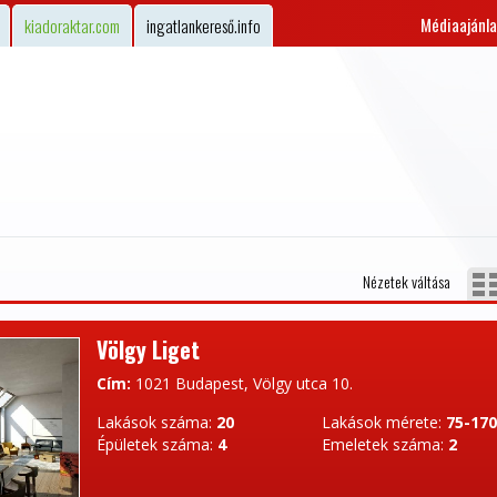
Médiaajánla
kiadoraktar.com
ingatlankereső.info
Nézetek váltása
Völgy Liget
Cím:
1021 Budapest, Völgy utca 10.
Lakások száma:
20
Lakások mérete:
75-17
Épületek száma:
4
Emeletek száma:
2