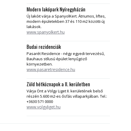
Modern lakópark Nyíregyházán
Új lakóit várja a SpanyolKert. Átriumos, liftes,
modern épületekben 37 és 110 m2 közötti új
lakások.
www.spanyolkert.hu
Budai rezidenciák
Pasarét Residence - négy egyedi tervezésű,
Bauhaus stílusú épület lenyűgöző
környezetben.
www.pasaretresidence.hu
Zöld hétköznapok a II. kerületben
Várja Önt a Völgy Liget II. kerületének belső
részén 5.600 m2-es ősfás villaparkjában. Tel.:
+3630 571 0000
www.volgyliget.hu