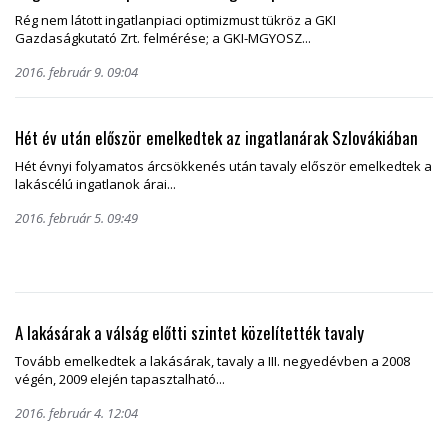
Rég nem látott ingatlanpiaci optimizmust tükröz a GKI
Gazdaságkutató Zrt. felmérése; a GKI-MGYOSZ...
2016. február 9. 09:04
Hét év után először emelkedtek az ingatlanárak Szlovákiában
Hét évnyi folyamatos árcsökkenés után tavaly először emelkedtek a
lakáscélú ingatlanok árai...
2016. február 5. 09:49
A lakásárak a válság előtti szintet közelítették tavaly
Tovább emelkedtek a lakásárak, tavaly a III. negyedévben a 2008
végén, 2009 elején tapasztalható...
2016. február 4. 12:04