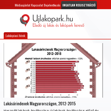
Médiaajánlat
Kapcsolat
Bejelentkezés
INGATLAN REGISZTRÁCIÓ
Lakáspiaci hírek
Lakásárindexek Magyarországon, 2012-2015
Használt lakások árváltozása; új lakások árváltozása; előző év