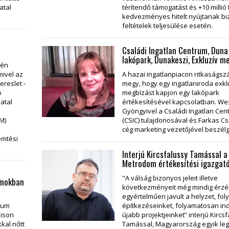
atal
térítendő támogatást és +10 millió 
kedvezményes hitelt nyújtanak b
feltételek teljesülése esetén.
Családi Ingatlan Centrum, Dun
lakópark, Dunakeszi, Exkluzív m
dén
mivel az
A hazai ingatlanpiacon ritkaságs
ereslet -
megy, hogy egy ingatlaniroda exkl
ó
megbízást kapjon egy lakópark
vatal
értékesítésével kapcsolatban. We
Gyöngyivel a Családi Ingatlan Cen
M)
(CSIC) tulajdonosával és Farkas Csi
cég marketing vezetőjével beszélg
emtési
Interjú Kircsfalussy Tamással a
Metrodom értékesítési igazgató
"A válság bizonyos jeleit illetve
amokban
következményeit még mindig érzék
egyértelműen javult a helyzet, foly
rium
építkezéseinket, folyamatosan ind
zison
újabb projektjeinket” interjú Kircs
kkal nőtt
Tamással, Magyarország egyik l