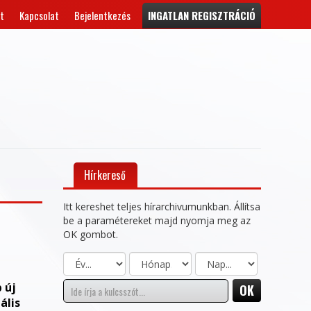
t
Kapcsolat
Bejelentkezés
INGATLAN REGISZTRÁCIÓ
Hírkereső
Itt kereshet teljes hírarchivumunkban. Állítsa
be a paramétereket majd nyomja meg az
OK gombot.
 új
ális