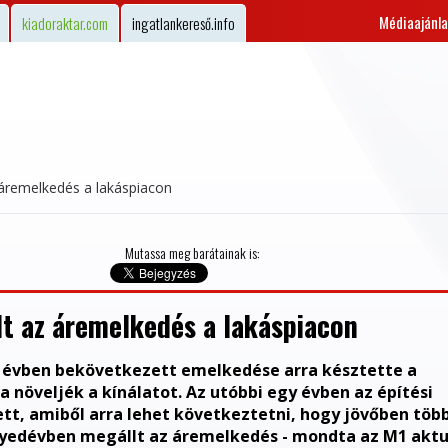
Médiaajánla
kiadoraktar.com
ingatlankereső.info
z áremelkedés a lakáspiacon
Mutassa meg barátainak is:
lt az áremelkedés a lakáspiacon
él évben bekövetkezett emelkedése arra késztette a
 növeljék a kínálatot. Az utóbbi egy évben az építési
, amiből arra lehet következtetni, hogy jövőben több
gyedévben megállt az áremelkedés - mondta az M1 aktu