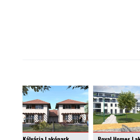
Royal Homes Lakópark, Keszthely
Völgy Liget