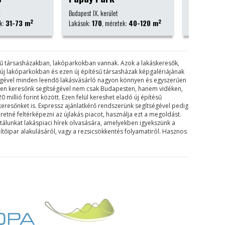
et
Nyíregyháza
Őrbottyán
2
2
retek:
40-120 m
Lakások:
63
, méretek:
37-92 m
Lakások:
8
ésű társasházakban, lakóparkokban vannak. Azok a lakáskeresők,
k új lakóparkokban és ezen új építésű társasházak képgalériájának
tségével minden leendő lakásvásárló nagyon könnyen és egyszerűen
tesen keresőnk segítségével nem csak Budapesten, hanem vidéken,
0 millió forint között. Ezen felül kereshet eladó új építésű
keresőnket is. Expressz ajánlatkérő rendszerünk segítségével pedig
etné feltérképezni az újlakás piacot, használja ezt a megoldást.
rtálunkat lakáspiaci hírek olvasására, amelyekben igyekszünk a
ítőipar alakulásáról, vagy a rezsicsökkentés folyamatiról. Hasznos