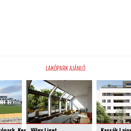
LAKÓPARK AJÁNLÓ
Kassák Lajos
Pápay Par