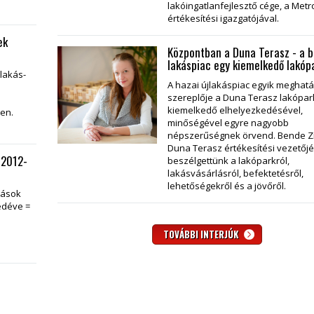
lakóingatlanfejlesztő cége, a Metr
értékesítési igazgatójával.
ek
Központban a Duna Terasz - a 
lakáspiac egy kiemelkedő lakóp
tlakás-
A hazai újlakáspiac egyik meghat
szereplője a Duna Terasz lakópar
kiemelkedő elhelyezkedésével,
en.
minőségével egyre nagyobb
népszerűségnek örvend. Bende Zi
Duna Terasz értékesítési vezetőjé
 2012-
beszélgettünk a lakóparkról,
lakásvásárlásról, befektetésről,
lehetőségekről és a jövőről.
kások
edéve =
TOVÁBBI INTERJÚK