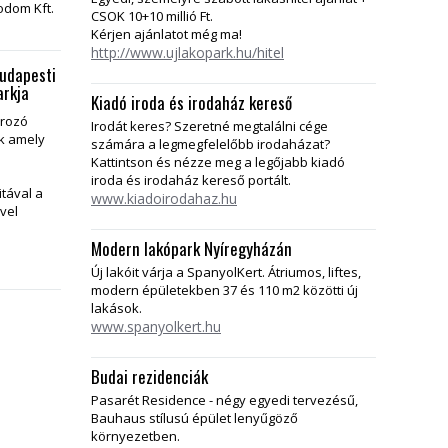
odom Kft.
CSOK 10+10 millió Ft.
Kérjen ajánlatot még ma!
http://www.ujlakopark.hu/hitel
budapesti
arkja
Kiadó iroda és irodaház kereső
ározó
Irodát keres? Szeretné megtalálni cége
k amely
számára a legmegfelelőbb irodaházat?
Kattintson és nézze meg a legőjabb kiadó
iroda és irodaház kereső portált.
tával a
www.kiadoirodahaz.hu
vel
Modern lakópark Nyíregyházán
Új lakóit várja a SpanyolKert. Átriumos, liftes,
modern épületekben 37 és 110 m2 közötti új
lakások.
www.spanyolkert.hu
Budai rezidenciák
Pasarét Residence - négy egyedi tervezésű,
Bauhaus stílusú épület lenyűgöző
környezetben.