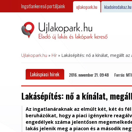
Ingatlankereső portáljaink
ujlakopark.hu
kiadoirodahaz.hu
Ujlakopark.hu
»
Hír
»
Lakásépítés: nő a kínálat, megállt a
Lakáspiaci hírek
2016. november 21. 09:48
Forrás: MTI
Lakásépítés: nő a kínálat, megál
Az ingatlanáraknak az elmúlt két, két és f
beruházókat, hogy a piaci igényekre reagálva
engedélyek száma jelentősen megemelkedett
lakás jelenik meg a piacon és a második ne