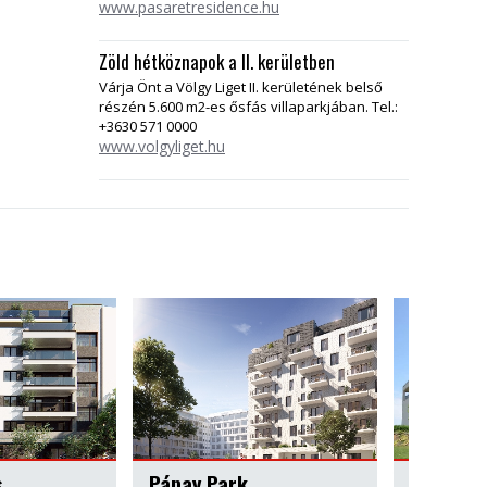
www.pasaretresidence.hu
Zöld hétköznapok a II. kerületben
Várja Önt a Völgy Liget II. kerületének belső
részén 5.600 m2-es ősfás villaparkjában. Tel.:
+3630 571 0000
www.volgyliget.hu
k
SpanyolKert I. ütem
Kálvár