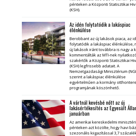
pénteken a Központi Statisztikai Hiv
(KSH).
Az idén folytatódik a lakáspiac
élénkülése
Berobbant az új lakások piaca, az i
folytatódik a lakáspiac élénkülése, 
új lakások iránt továbbra is nagy a k
kommentálták az MTI-nek nyilatkoz
szakértők a Központi Statisztikai Hi
(KSH) legfrissebb adatait. A
Nemzetgazdasági Minisztérium (NG
szerint a lakáspiac élénkülése
egyértelműen a kormány otthonter
programjának köszönhető.
A vártnál kevésbé nőtt az új
lakásértékesítés az Egyesült Áll
januárban
Az amerikai kereskedelmi miniszté
pénteken azt közölte, hogy havi bá
szezonális kiigazítással 3,7 százalé