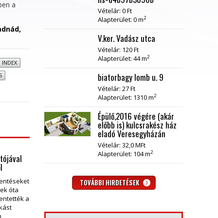
ben a
Vételár: 0 Ft
2
Alapterület: 0 m
adnád,
V.ker. Vadász utca
Vételár: 120 Ft
2
Alapterület: 44 m
 INDEX
biatorbagy lomb u. 9
S
Vételár: 27 Ft
2
Alapterület: 1310 m
Épülő,2016 végére (akár
előbb is) kulcsrakész ház
eladó Veresegyházán
Vételár: 32,0 MFt
2
Alapterület: 104 m
tójával
l
lentéseket
TOVÁBBI HIRDETÉSEK
vek óta
entették a
akást
m