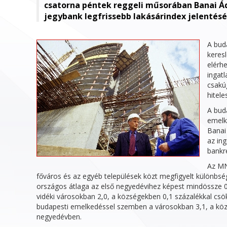
csatorna péntek reggeli műsorában Banai Á
jegybank legfrissebb lakásárindex jelentésé
A bud
keres
elérhe
ingatl
csakúg
hitel
A bud
emelke
Banai
az ing
bankre
Az MN
főváros és az egyéb települések közt megfigyelt különbség
országos átlaga az első negyedévihez képest mindössze 0,
vidéki városokban 2,0, a községekben 0,1 százalékkal csökk
budapesti emelkedéssel szemben a városokban 3,1, a közs
negyedévben.