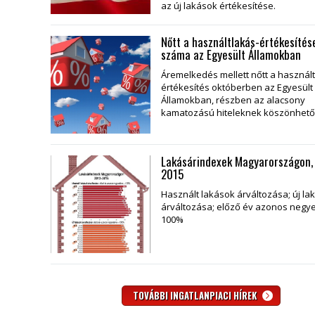
az új lakások értékesítése.
Nőtt a használtlakás-értékesítés
száma az Egyesült Államokban
Áremelkedés mellett nőtt a használ
értékesítés októberben az Egyesült
Államokban, részben az alacsony
kamatozású hiteleknek köszönhető
Lakásárindexek Magyarországon,
2015
Használt lakások árváltozása; új la
árváltozása; előző év azonos negy
100%
TOVÁBBI INGATLANPIACI HÍREK