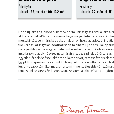
Keszthely
Budapest II. kerület
2
2
2 m
Lakások:
42
, méretek:
51-97 m
Lakások:
20
, méretek:
Eladó új lakás és lakópark kereső portálunk segítségével a lakás
akik szeretnék először megnézni, hogy milyen lehet a társasház, l
megtekintésével máris képet kapnak arról, hogy az adott új ingat
tud keresni az ingatlan adatbázisban található új építésű lakópa
de teljes Magyarország területén is kereshet. Továbbá olyan keresési 
ingatlanokra azok négyzetméter áraira is, azaz pl: eladó új társa
egyetlen érdeklődéssel akár több lakóparkot, társasházat is elérh
Így pl. Budapesten több mint 20 lakóparkhoz is eljuttathatja érdek
legfontosabb témákat megismertetni minél szélesebb kör számára. B
tanácsaink segítségével igyekszünk segíteni a lakásvásárlás legfo