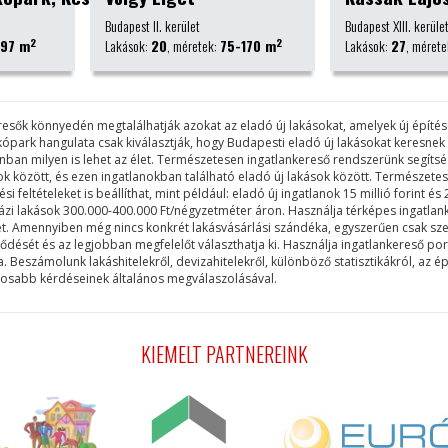
Budapest XIII. kerület
Budapest IX. kerül
2
2
75-170 m
Lakások:
27
, méretek:
31-73 m
Lakások:
170
, mé
keresők könnyedén megtalálhatják azokat az eladó új lakásokat, amelyek új épít
akópark hangulata csak kiválasztják, hogy Budapesti eladó új lakásokat keresne
lanban milyen is lehet az élet. Természetesen ingatlankereső rendszerünk segí
rkok között, és ezen ingatlanokban található eladó új lakások között. Természe
feltételeket is beállíthat, mint például: eladó új ingatlanok 15 millió forint és 2
sházi lakások 300.000-400.000 Ft/négyzetméter áron. Használja térképes ingatlan
et. Amennyiben még nincs konkrét lakásvásárlási szándéka, egyszerűen csak szer
lődését és az legjobban megfelelőt választhatja ki. Használja ingatlankereső po
eszámolunk lakáshitelekről, devizahitelekről, különböző statisztikákról, az ép
ntosabb kérdéseinek általános megválaszolásával.
KIEMELT PARTNEREINK