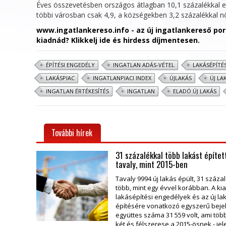
Éves összevetésben országos átlagban 10,1 százalékkal e
többi városban csak 4,9, a községekben 3,2 százalékkal nő
www.ingatlankereso.info - az új ingatlankereső po
kiadnád? Klikkelj ide és hirdess díjmentesen.
ÉPÍTÉSI ENGEDÉLY
INGATLAN ADÁS-VÉTEL
LAKÁSÉPÍTÉ
LAKÁSPIAC
INGATLANPIACI INDEX
ÚJLAKÁS
ÚJ LA
INGATLAN ÉRTÉKESÍTÉS
INGATLAN
ELADÓ ÚJ LAKÁS
További hírek
31 százalékkal több lakást építet
tavaly, mint 2015-ben
Tavaly 9994 új lakás épült, 31 száza
több, mint egy évvel korábban. A ki
lakásépítési engedélyek és az új l
építésére vonatkozó egyszerű beje
együttes száma 31 559 volt, ami töb
két és félszerese a 2015-ösnek - jel