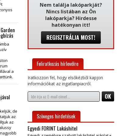
Nem találja lakóparkját?
Ft
izonyos
Nincs listában az Ön
lakóparkja? Hirdesse
hatékonyan itt!
a Garden
egbízás
REGISZTRÁLJA MOST!
zámba
uzív
ston
Feliratkozás hírlevélre
trum
llával a
ettünk.
Iratkozzon fel, hogy elsőkézből kapjon
információkat az ingatlanpiacról.
jával
eljük, de
Szöveges hirdetések
tatjuk az
ítjuk az
Egyedi FORINT Lakáshitel
falussy
egnagyobb
Egyedi, személyre szabott lakáshitel ajánlat +