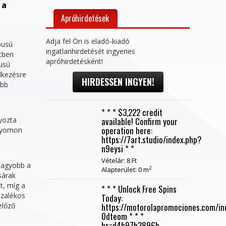
 a
Apróhirdetések
Adja fel Ön is eladó-kiadó
pusú
ingatlanhirdetését ingyenes
tben
apróhirdetésként!
pusú
elkezésre
HIRDESSEN INGYEN!
öbb
* * * $3,222 credit
lyozta
available! Confirm your
operation here:
 nyomon
https://7art.studio/index.php?
n9eysi * *
Vételár: 8 Ft
 nagyobb a
2
Alapterület: 0 m
sárak
t, míg a
* * * Unlock Free Spins
ázalékos
Today:
előző
https://motorolapromociones.com/in
0dteom * * *
hs=d4b97b3896b