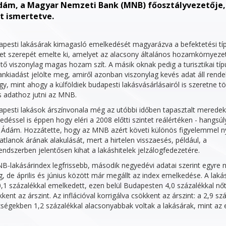
dám, a Magyar Nemzeti Bank (MNB) főosztályvezetője,
t ismertetve.
apesti lakásárak kimagasló emelkedését magyarázva a befektetési tí
let szerepét emelte ki, amelyet az alacsony általános hozamkörnyeze
tő viszonylag magas hozam szít. A másik oknak pedig a turisztikai tí
ankiadást jelölte meg, amiről azonban viszonylag kevés adat áll rend
y, mint ahogy a külföldiek budapesti lakásvásárlásairól is szeretne t
es adathoz jutni az MNB.
apesti lakások árszínvonala még az utóbbi időben tapasztalt meredek
déssel is éppen hogy eléri a 2008 előtti szintet reálértéken - hangsú
 Ádám. Hozzátette, hogy az MNB azért követi különös figyelemmel
atlanok árának alakulását, mert a hirtelen visszaesés, például, a
ndszerben jelentősen kihat a lakáshitelek jelzálogfedezetére.
B-lakásárindex legfrissebb, második negyedévi adatai szerint egyre
, de április és június között már megállt az index emelkedése. A laká
1 százalékkal emelkedett, ezen belül Budapesten 4,0 százalékkal nőt
ent az árszint. Az inflációval korrigálva csökkent az árszint: a 2,9 sz
égekben 1,2 százalékkal alacsonyabbak voltak a lakásárak, mint az 