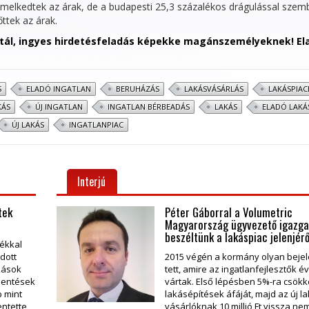
melkedtek az árak, de a budapesti 25,3 százalékos drágulással szem
ttek az árak.
rtál, ingyes hirdetésfeladás képekke magánszemélyeknek! El
S
ELADÓ INGATLAN
BERUHÁZÁS
LAKÁSVÁSÁRLÁS
LAKÁSPIACI
KÁS
ÚJ INGATLAN
INGATLAN BÉRBEADÁS
LAKÁS
ELADÓ LAKÁ
ÚJ LAKÁS
INGATLANPIAC
Interjú
tek
Péter Gáborral a Volumetric
Magyarország ügyvezető igazga
beszéltünk a lakáspiac jelenjérő
lékkal
adott
2015 végén a kormány olyan beje
akások
tett, amire az ingatlanfejlesztők é
lentések
vártak. Első lépésben 5%-ra csökk
b mint
lakásépítések áfáját, majd az új l
entette
vásárlóknak 10 millió Ft vissza ne