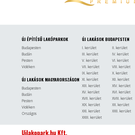
ÚJ ÉPÍTÉSŰ LAKÓPARKOK
ÚJ LAKÁSOK BUDAPESTEN
Budapesten
I. kerület
II. kerület
Budán
III. kerület
IV. kerület
Pesten
V. kerület
VI. kerület
Vidéken
VII. kerület
VIII. kerület
IX. kerület
X. kerület
ÚJ LAKÁSOK MAGYARORSZÁGON
XI. kerület
XII. kerület
XIII. kerület
XIV. kerület
Budapesten
XV. kerület
XVI. kerület
Budán
XVII. kerület
XVIII. kerület
Pesten
XIX. kerület
XX. kerület
Vidéken
XXI. kerület
XXII. kerület
Országos
XXIII. kerület
Ujlakopark.hu Kft.