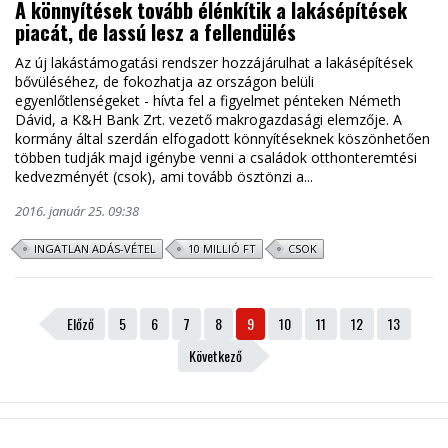
A könnyítések tovább élénkítik a lakásépítések
piacát, de lassú lesz a fellendülés
Az új lakástámogatási rendszer hozzájárulhat a lakásépítések
bővüléséhez, de fokozhatja az országon belüli
egyenlőtlenségeket - hívta fel a figyelmet pénteken Németh
Dávid, a K&H Bank Zrt. vezető makrogazdasági elemzője. A
kormány által szerdán elfogadott könnyítéseknek köszönhetően
többen tudják majd igénybe venni a családok otthonteremtési
kedvezményét (csok), ami tovább ösztönzi a...
2016. január 25. 09:38
INGATLAN ADÁS-VÉTEL
10 MILLIÓ FT
CSOK
Előző
5
6
7
8
9
10
11
12
13
Következő