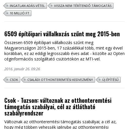
INGATLAN ADÁS-VÉTEL
VISSZA NEM TÉRÍTENDŐ TÁMOGATÁS
10 MILLIÓ FT
6509 építőipari vállalkozás szűnt meg 2015-ben
Összesen 6509 építőipari vállalkozás szűnt meg
Magyarországon 2015-ben, 17 százalékkal több, mint egy évvel
korábban, ez az eddigi legrosszabb éves adat - közölte az Opten
céginformációs szolgáltató csütörtökön az MTI-vel.
2016. január 26. 09:26
CSOK
CSALÁDI OTTHONTEREMTÉSI KEDVEZMÉNY
ÚJ ÉPÍTÉSŰ
Csok - Tuzson: változnak az otthonteremtési
támogatás szabályai, cél az átlátható
szabályrendszer
Változnak az otthonteremtési támogatás szabályai; a cél az,
hogy még többen vehessék igénybe az otthonteremtési