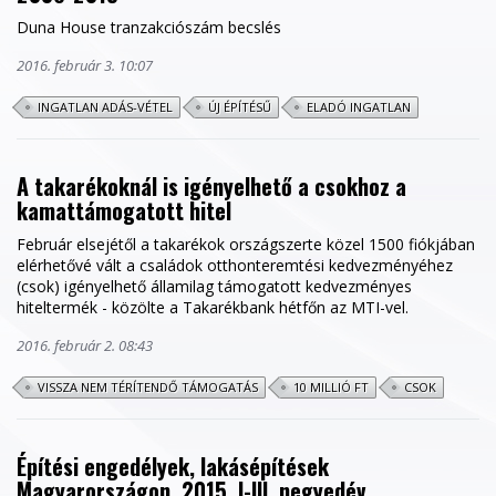
Duna House tranzakciószám becslés
2016. február 3. 10:07
INGATLAN ADÁS-VÉTEL
ÚJ ÉPÍTÉSŰ
ELADÓ INGATLAN
A takarékoknál is igényelhető a csokhoz a
kamattámogatott hitel
Február elsejétől a takarékok országszerte közel 1500 fiókjában
elérhetővé vált a családok otthonteremtési kedvezményéhez
(csok) igényelhető államilag támogatott kedvezményes
hiteltermék - közölte a Takarékbank hétfőn az MTI-vel.
2016. február 2. 08:43
VISSZA NEM TÉRÍTENDŐ TÁMOGATÁS
10 MILLIÓ FT
CSOK
Építési engedélyek, lakásépítések
Magyarországon, 2015. I-III. negyedév