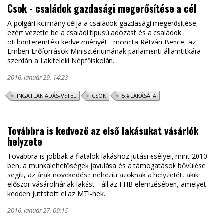
Csok - családok gazdasági megerősítése a cél
A polgári kormány célja a családok gazdasági megerősítése,
ezért vezette be a családi típusú adózást és a családok
otthonteremtési kedvezményét - mondta Rétvári Bence, az
Emberi Erőforrások Minisztériumának parlamenti államtitkára
szerdán a Lakiteleki Népfőiskolán.
2016. január 29. 14:23
INGATLAN ADÁS-VÉTEL
CSOK
5% LAKÁSÁFA
Továbbra is kedvező az első lakásukat vásárlók
helyzete
Továbbra is jobbak a fiatalok lakáshoz jutási esélyei, mint 2010-
ben, a munkalehetőségek javulása és a támogatások bővülése
segíti, az árak növekedése nehezíti azoknak a helyzetét, akik
először vásárolnának lakást - áll az FHB elemzésében, amelyet
kedden juttatott el az MTI-nek.
2016. január 27. 09:15