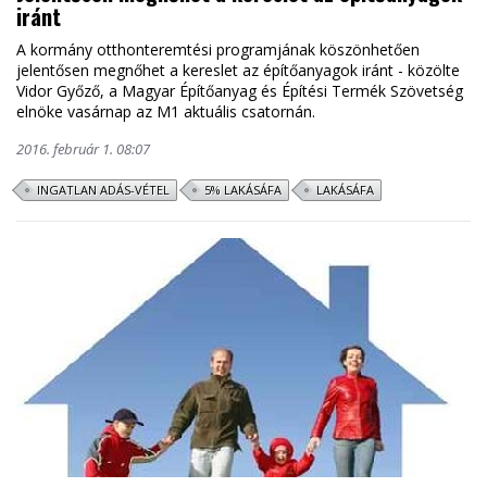
iránt
A kormány otthonteremtési programjának köszönhetően
jelentősen megnőhet a kereslet az építőanyagok iránt - közölte
Vidor Győző, a Magyar Építőanyag és Építési Termék Szövetség
elnöke vasárnap az M1 aktuális csatornán.
2016. február 1. 08:07
INGATLAN ADÁS-VÉTEL
5% LAKÁSÁFA
LAKÁSÁFA