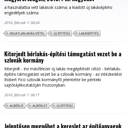
a használatba vett lakások száma; a kiadott új lakásépítési
engedélyek száma
2016. február 1. 08:24
INGATLAN ADÁS-VÉTEL
ÚJ ÉPÍTÉSŰ
LAKÁSÉPÍTÉS
Kiterjedt bérlakás-építési támogatást vezet be a
szlovák kormány
Kiterjedt - évi másfélezer új lakás megépítését célzó - bérlakás-
építési támogatást vezet be a szlovák kormány - az intézkedést
Robert Fico szlovák kormányfő jelentette be pénteki
sajtótájékoztatóján Pozsonyban.
2016. február 1. 08:17
ALBÉRLŐ
ALBÉRLET
ÚJ ÉPÍTÉSŰ
Jelentősen megnőhet a kereslet az építőanyagok