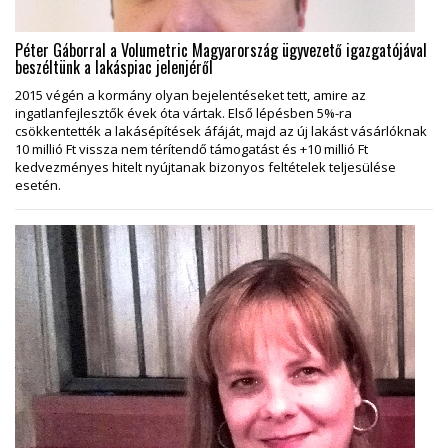
Péter Gáborral a Volumetric Magyarország ügyvezető igazgatójával
beszéltünk a lakáspiac jelenjéről
2015 végén a kormány olyan bejelentéseket tett, amire az
ingatlanfejlesztők évek óta vártak. Első lépésben 5%-ra
csökkentették a lakásépítések áfáját, majd az új lakást vásárlóknak
10 millió Ft vissza nem térítendő támogatást és +10 millió Ft
kedvezményes hitelt nyújtanak bizonyos feltételek teljesülése
esetén.