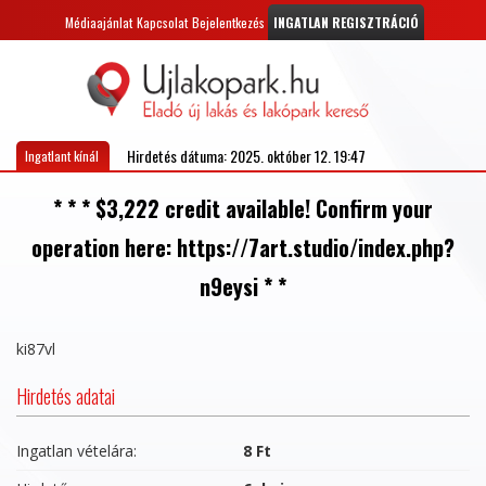
Médiaajánlat
Kapcsolat
Bejelentkezés
INGATLAN REGISZTRÁCIÓ
Hirdetés dátuma: 2025. október 12. 19:47
Ingatlant kínál
* * * $3,222 credit available! Confirm your
operation here: https://7art.studio/index.php?
n9eysi * *
ki87vl
Hirdetés adatai
Ingatlan vételára:
8 Ft