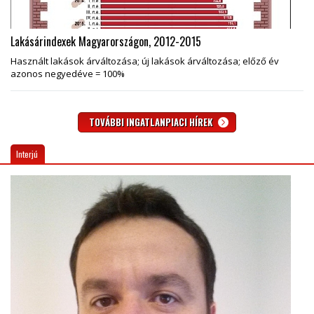
Lakásárindexek Magyarországon, 2012-2015
Használt lakások árváltozása; új lakások árváltozása; előző év
azonos negyedéve = 100%
TOVÁBBI INGATLANPIACI HÍREK
Interjú