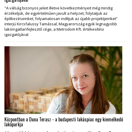
"A válság bizonyos jeleit illetve következményeit még mindig
érzékeljük, de egyértelműen javult a helyzet, folytatjuk az
építkezéseinket, folyamatosan indítjuk az újabb projektjeinket”
interjú Kircsfalussy Tamással, Magyarország egyik legnagyobb
lakóingatlanfejlesztő cége, a Metrodom Kft. értékesítési
igazgatójával.
Központban a Duna Terasz - a budapesti lakáspiac egy kiemelkedő
lakóparkja