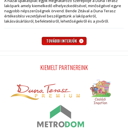
A hazai újlakáspiac egyik meghatározó szereplője a Duna Terasz
lakópark amely kiemelkedő elhelyezkedésével, minőségével egyre
nagyobb népszerűségnek örvend. Bende Zitával a Duna Terasz
értékesítési vezetőjével beszélgettünk a lakóparkról,
lakásvásárlásról, befektetésről, lehetőségekről és a jövőről.
TOVÁBBI INTERJÚK
KIEMELT PARTNEREINK