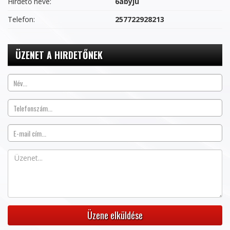
Hirdető neve:
6abyju
Telefon:
257722928213
ÜZENET A HIRDETŐNEK