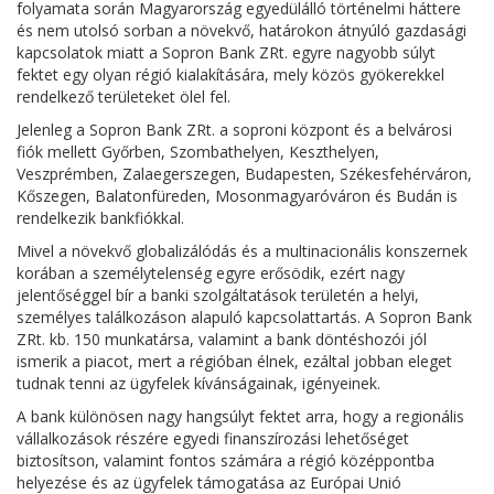
folyamata során Magyarország egyedülálló történelmi háttere
és nem utolsó sorban a növekvő, határokon átnyúló gazdasági
kapcsolatok miatt a Sopron Bank ZRt. egyre nagyobb súlyt
fektet egy olyan régió kialakítására, mely közös gyökerekkel
rendelkező területeket ölel fel.
Jelenleg a Sopron Bank ZRt. a soproni központ és a belvárosi
fiók mellett Győrben, Szombathelyen, Keszthelyen,
Veszprémben, Zalaegerszegen, Budapesten, Székesfehérváron,
Kőszegen, Balatonfüreden, Mosonmagyaróváron és Budán is
rendelkezik bankfiókkal.
Mivel a növekvő globalizálódás és a multinacionális konszernek
korában a személytelenség egyre erősödik, ezért nagy
jelentőséggel bír a banki szolgáltatások területén a helyi,
személyes találkozáson alapuló kapcsolattartás. A Sopron Bank
ZRt. kb. 150 munkatársa, valamint a bank döntéshozói jól
ismerik a piacot, mert a régióban élnek, ezáltal jobban eleget
tudnak tenni az ügyfelek kívánságainak, igényeinek.
A bank különösen nagy hangsúlyt fektet arra, hogy a regionális
vállalkozások részére egyedi finanszírozási lehetőséget
biztosítson, valamint fontos számára a régió középpontba
helyezése és az ügyfelek támogatása az Európai Unió