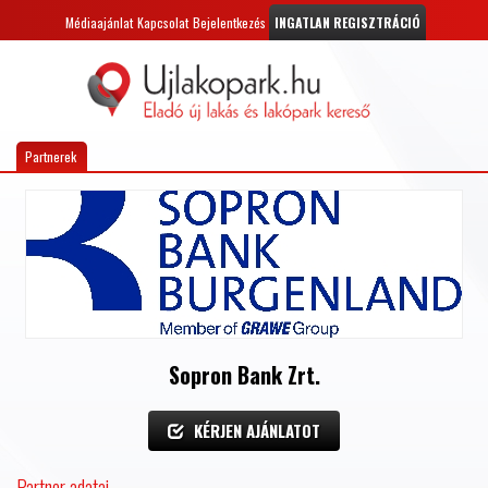
Médiaajánlat
Kapcsolat
Bejelentkezés
INGATLAN REGISZTRÁCIÓ
Partnerek
Sopron Bank Zrt.
KÉRJEN AJÁNLATOT
Partner adatai