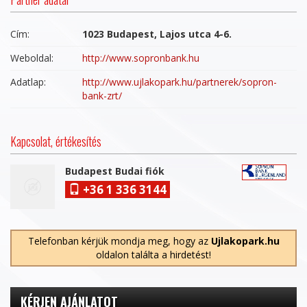
Cím:
1023 Budapest, Lajos utca 4-6.
Weboldal:
http://www.sopronbank.hu
Adatlap:
http://www.ujlakopark.hu/partnerek/sopron-
bank-zrt/
Kapcsolat, értékesítés
Budapest Budai fiók
+36 1 336 3144
Telefonban kérjük mondja meg, hogy az
Ujlakopark.hu
oldalon találta a hirdetést!
KÉRJEN AJÁNLATOT