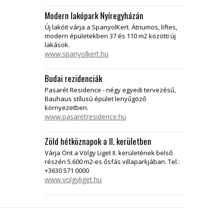
Modern lakópark Nyíregyházán
Új lakóit várja a SpanyolKert. Átriumos, liftes,
modern épületekben 37 és 110 m2 közötti új
lakások.
www.spanyolkert.hu
Budai rezidenciák
Pasarét Residence - négy egyedi tervezésű,
Bauhaus stílusú épület lenyűgöző
környezetben.
www.pasaretresidence.hu
Zöld hétköznapok a II. kerületben
Várja Önt a Völgy Liget II. kerületének belső
részén 5.600 m2-es ősfás villaparkjában. Tel.:
+3630 571 0000
www.volgyliget.hu