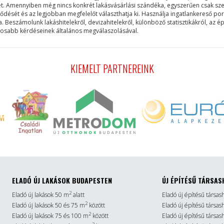
et. Amennyiben még nincs konkrét lakásvásárlási szándéka, egyszerűen csak szer
lődését és az legjobban megfelelőt választhatja ki. Használja ingatlankereső po
eszámolunk lakáshitelekről, devizahitelekről, különböző statisztikákról, az ép
ntosabb kérdéseinek általános megválaszolásával.
KIEMELT PARTNEREINK
ELADÓ ÚJ LAKÁSOK BUDAPESTEN
ÚJ ÉPÍTÉSŰ TÁRSAS
2
Eladó új lakások 50 m
alatt
Eladó új építésű társas
2
Eladó új lakások 50 és 75 m
között
Eladó új építésű társa
2
Eladó új lakások 75 és 100 m
között
Eladó új építésű társa