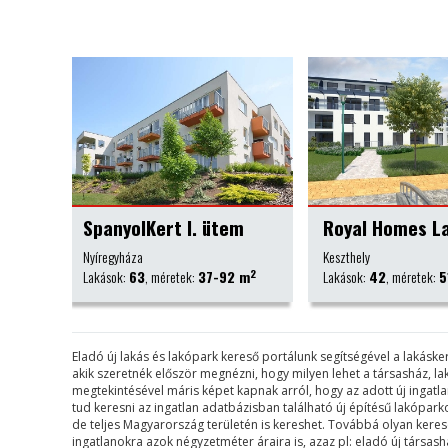
m
Royal Homes Lakópark, Keszthely
Kálvária Lakó
Keszthely
Őrbottyán
2
2
 m
Lakások:
42
, méretek:
51-97 m
Lakások:
82
, méretek:
Eladó új lakás és lakópark kereső portálunk segítségével a lakás
akik szeretnék először megnézni, hogy milyen lehet a társasház, l
megtekintésével máris képet kapnak arról, hogy az adott új ingat
tud keresni az ingatlan adatbázisban található új építésű lakópa
de teljes Magyarország területén is kereshet. Továbbá olyan keresési 
ingatlanokra azok négyzetméter áraira is, azaz pl: eladó új társa