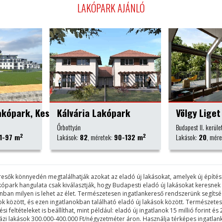
LAKÓPARK AJÁNLÓ
park
Völgy Liget
Pápay Par
Budapest II. kerület
Budapest IX. kerül
2
2
90-132 m
Lakások:
20
, méretek:
75-170 m
Lakások:
170
, mé
keresők könnyedén megtalálhatják azokat az eladó új lakásokat, amelyek új épít
akópark hangulata csak kiválasztják, hogy Budapesti eladó új lakásokat keresne
lanban milyen is lehet az élet. Természetesen ingatlankereső rendszerünk segí
rkok között, és ezen ingatlanokban található eladó új lakások között. Természe
feltételeket is beállíthat, mint például: eladó új ingatlanok 15 millió forint és 2
sházi lakások 300.000-400.000 Ft/négyzetméter áron. Használja térképes ingatlan