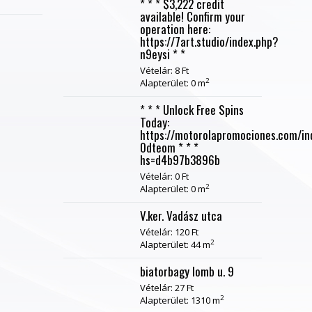
* * * $3,222 credit
available! Confirm your
operation here:
https://7art.studio/index.php?
n9eysi * *
Vételár: 8 Ft
2
Alapterület: 0 m
* * * Unlock Free Spins
Today:
https://motorolapromociones.com/in
0dteom * * *
hs=d4b97b3896b
Vételár: 0 Ft
2
Alapterület: 0 m
V.ker. Vadász utca
Vételár: 120 Ft
2
Alapterület: 44 m
biatorbagy lomb u. 9
Vételár: 27 Ft
2
Alapterület: 1310 m