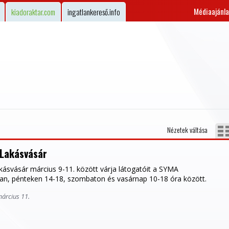
Médiaajánla
kiadoraktar.com
ingatlankereső.info
Nézetek váltása
Lakásvásár
ásvásár március 9-11. között várja látogatóit a SYMA
n, pénteken 14-18, szombaton és vasárnap 10-18 óra között.
március 11.