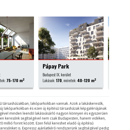
k
Kassák Lajos
Spanyo
et
Budapest XIII. kerület
Nyíregyház
2
2
retek:
40-120 m
Lakások:
27
, méretek:
31-73 m
Lakások:
6
ésű társasházakban, lakóparkokban vannak. Azok a lakáskeresők,
k új lakóparkokban és ezen új építésű társasházak képgalériájának
tségével minden leendő lakásvásárló nagyon könnyen és egyszerűen
tesen keresőnk segítségével nem csak Budapesten, hanem vidéken,
0 millió forint között. Ezen felül kereshet eladó új építésű
keresőnket is. Expressz ajánlatkérő rendszerünk segítségével pedig