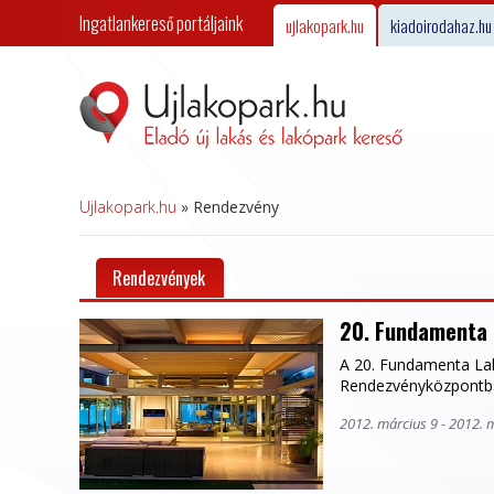
Ingatlankereső portáljaink
ujlakopark.hu
kiadoirodahaz.hu
Ujlakopark.hu
»
Rendezvény
Rendezvények
20. Fundamenta 
A 20. Fundamenta Lak
Rendezvényközpontba
2012. március 9 - 2012. 