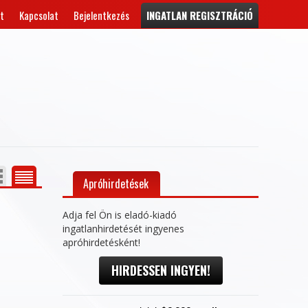
t
Kapcsolat
Bejelentkezés
INGATLAN REGISZTRÁCIÓ
Apróhirdetések
Adja fel Ön is eladó-kiadó
ingatlanhirdetését ingyenes
apróhirdetésként!
HIRDESSEN INGYEN!