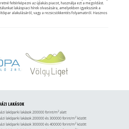
etné feltérképezni az újlakás piacot, használja ezt a megoldást.
rtálunkat lakáspiaci hírek olvasására, amelyekben igyekszünk a
ítőipar alakulásáról, vagy a rezsicsökkentés folyamatiról. Hasznos
HÁZI LAKÁSOK
2
házi lakóparki lakások 200000 forint/m
alatt
2
sházi lakóparki lakások 200000 és 300000 forint/m
között
2
sházi lakóparki lakások 300000 és 400000 forint/m
között