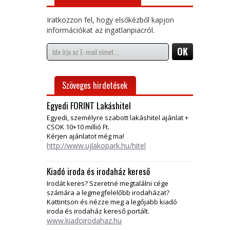
Iratkozzon fel, hogy elsőkézből kapjon
információkat az ingatlanpiacról.
Szöveges hirdetések
Egyedi FORINT Lakáshitel
Egyedi, személyre szabott lakáshitel ajánlat +
CSOK 10+10 millió Ft.
Kérjen ajánlatot még ma!
http://www.ujlakopark.hu/hitel
Kiadó iroda és irodaház kereső
Irodát keres? Szeretné megtalálni cége
számára a legmegfelelőbb irodaházat?
Kattintson és nézze meg a legőjabb kiadó
iroda és irodaház kereső portált.
www.kiadoirodahaz.hu