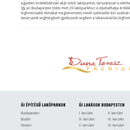
egyetlen érdeklődéssel akár több lakóparkot, társasházat is elérh
Így pl. Budapesten több mint 20 lakóparkhoz is eljuttathatja érdek
legfontosabb témákat megismertetni minél szélesebb kör számára. B
tanácsaink segítségével igyekszünk segíteni a lakásvásárlás legfo
ÚJ ÉPÍTÉSŰ LAKÓPARKOK
ÚJ LAKÁSOK BUDAPESTEN
Budapesten
I. kerület
II. kerület
Budán
III. kerület
IV. kerület
Pesten
V. kerület
VI. kerület