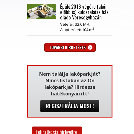
Épülő,2016 végére (akár
előbb is) kulcsrakész ház
eladó Veresegyházán
Vételár: 32,0 MFt
2
Alapterület: 104 m
TOVÁBBI HIRDETÉSEK
Nem találja lakóparkját?
Nincs listában az Ön
lakóparkja? Hirdesse
hatékonyan itt!
REGISZTRÁLJA MOST!
Feliratkozás hírlevélre