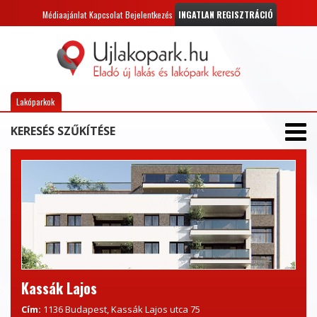
Médiaajánlat
Kapcsolat
Bejelentkezés
INGATLAN REGISZTRÁCIÓ
Lakóparkok
KERESÉS SZŰKÍTÉSE
Kassák Lajos
Cím:
1136 Budapest, Kassák Lajos utca 75