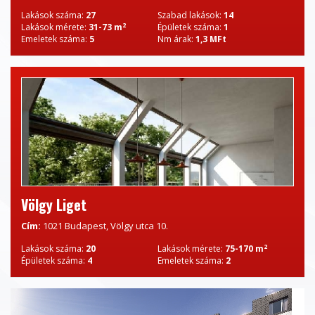
Lakások száma:
27
Szabad lakások:
14
2
Lakások mérete:
31-73 m
Épületek száma:
1
Emeletek száma:
5
Nm árak:
1,3 MFt
Völgy Liget
Cím:
1021 Budapest, Völgy utca 10.
2
Lakások száma:
20
Lakások mérete:
75-170 m
Épületek száma:
4
Emeletek száma:
2