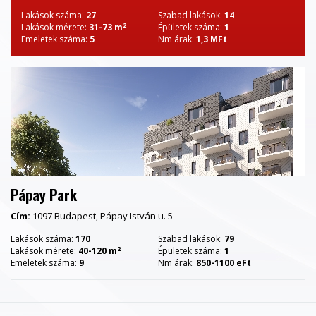
Lakások száma:
27
Szabad lakások:
14
2
Lakások mérete:
31-73 m
Épületek száma:
1
Emeletek száma:
5
Nm árak:
1,3 MFt
Pápay Park
Cím:
1097 Budapest, Pápay István u. 5
Lakások száma:
170
Szabad lakások:
79
2
Lakások mérete:
40-120 m
Épületek száma:
1
Emeletek száma:
9
Nm árak:
850-1100 eFt