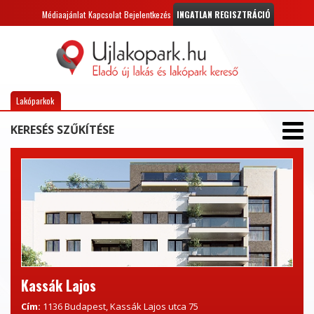
Médiaajánlat
Kapcsolat
Bejelentkezés
INGATLAN REGISZTRÁCIÓ
Lakóparkok
KERESÉS SZŰKÍTÉSE
Kassák Lajos
Cím:
1136 Budapest, Kassák Lajos utca 75