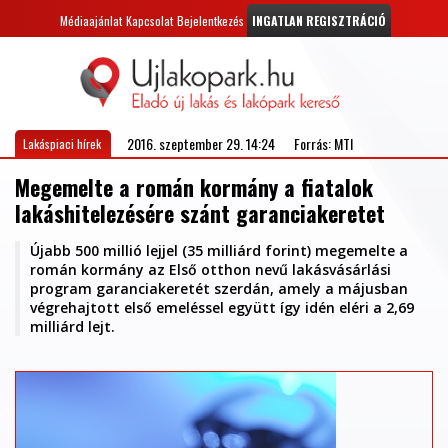
Médiaajánlat
Kapcsolat
Bejelentkezés
INGATLAN REGISZTRÁCIÓ
2016. szeptember 29. 14:24
Forrás: MTI
Lakáspiaci hírek
Megemelte a román kormány a fiatalok
lakáshitelezésére szánt garanciakeretet
Újabb 500 millió lejjel (35 milliárd forint) megemelte a
román kormány az Első otthon nevű lakásvásárlási
program garanciakeretét szerdán, amely a májusban
végrehajtott első emeléssel együtt így idén eléri a 2,69
milliárd lejt.