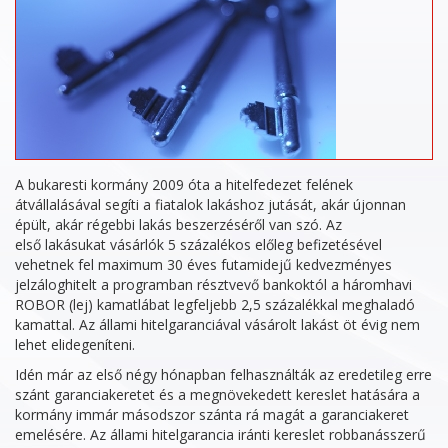
A bukaresti kormány 2009 óta a hitelfedezet felének
átvállalásával segíti a fiatalok lakáshoz jutását, akár újonnan
épült, akár régebbi lakás beszerzéséről van szó. Az
első lakásukat vásárlók 5 százalékos előleg befizetésével
vehetnek fel maximum 30 éves futamidejű kedvezményes
jelzáloghitelt a programban résztvevő bankoktól a háromhavi
ROBOR (lej) kamatlábat legfeljebb 2,5 százalékkal meghaladó
kamattal. Az állami hitelgaranciával vásárolt lakást öt évig nem
lehet elidegeníteni.
Idén már az első négy hónapban felhasználták az eredetileg erre
szánt garanciakeretet és a megnövekedett kereslet hatására a
kormány immár másodszor szánta rá magát a garanciakeret
emelésére. Az állami hitelgarancia iránti kereslet robbanásszerű