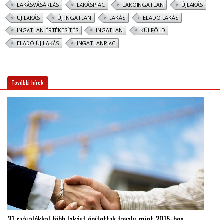
LAKÁSVÁSÁRLÁS
LAKÁSPIAC
LAKÓINGATLAN
ÚJLAKÁS
ÚJ LAKÁS
ÚJ INGATLAN
LAKÁS
ELADÓ LAKÁS
INGATLAN ÉRTÉKESÍTÉS
INGATLAN
KÜLFÖLD
ELADÓ ÚJ LAKÁS
INGATLANPIAC
További hírek
31 százalékkal több lakást építettek tavaly, mint 2015-ben