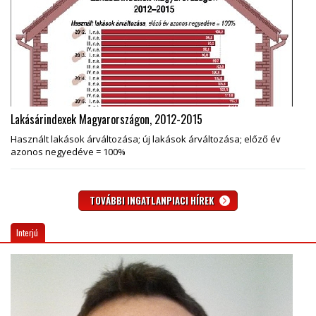
Lakásárindexek Magyarországon, 2012-2015
Használt lakások árváltozása; új lakások árváltozása; előző év
azonos negyedéve = 100%
TOVÁBBI INGATLANPIACI HÍREK
Interjú