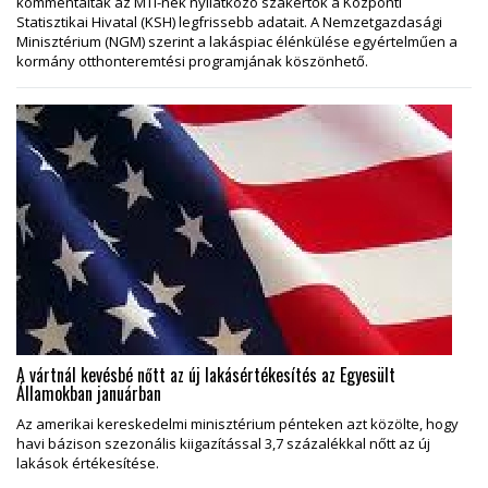
kommentálták az MTI-nek nyilatkozó szakértők a Központi
Statisztikai Hivatal (KSH) legfrissebb adatait. A Nemzetgazdasági
Minisztérium (NGM) szerint a lakáspiac élénkülése egyértelműen a
kormány otthonteremtési programjának köszönhető.
A vártnál kevésbé nőtt az új lakásértékesítés az Egyesült
Államokban januárban
Az amerikai kereskedelmi minisztérium pénteken azt közölte, hogy
havi bázison szezonális kiigazítással 3,7 százalékkal nőtt az új
lakások értékesítése.