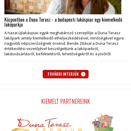
Központban a Duna Terasz - a budapesti lakáspiac egy kiemelkedő
lakóparkja
A hazai újlakáspiac egyik meghatározó szereplője a Duna Terasz
lakópark amely kiemelkedő elhelyezkedésével, minőségével egyre
nagyobb népszerűségnek örvend. Bende Zitával a Duna Terasz
értékesítési vezetőjével beszélgettünk a lakóparkról,
lakásvásárlásról, befektetésről, lehetőségekről és a jövőről.
TOVÁBBI INTERJÚK
KIEMELT PARTNEREINK