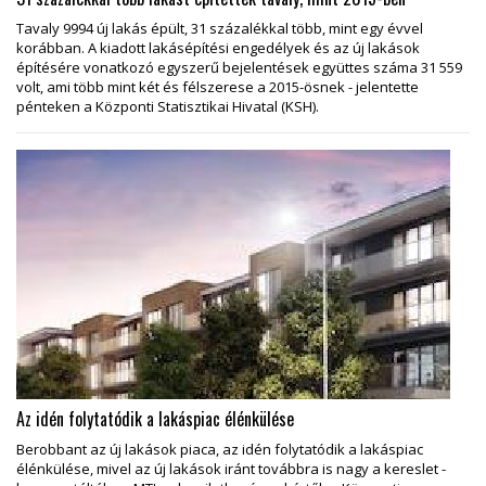
Tavaly 9994 új lakás épült, 31 százalékkal több, mint egy évvel
korábban. A kiadott lakásépítési engedélyek és az új lakások
építésére vonatkozó egyszerű bejelentések együttes száma 31 559
volt, ami több mint két és félszerese a 2015-ösnek - jelentette
pénteken a Központi Statisztikai Hivatal (KSH).
Az idén folytatódik a lakáspiac élénkülése
Berobbant az új lakások piaca, az idén folytatódik a lakáspiac
élénkülése, mivel az új lakások iránt továbbra is nagy a kereslet -