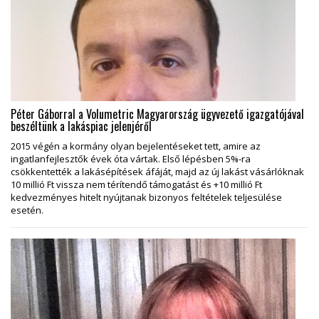
Péter Gáborral a Volumetric Magyarország ügyvezető igazgatójával
beszéltünk a lakáspiac jelenjéről
2015 végén a kormány olyan bejelentéseket tett, amire az
ingatlanfejlesztők évek óta vártak. Első lépésben 5%-ra
csökkentették a lakásépítések áfáját, majd az új lakást vásárlóknak
10 millió Ft vissza nem térítendő támogatást és +10 millió Ft
kedvezményes hitelt nyújtanak bizonyos feltételek teljesülése
esetén.