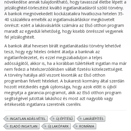
növekedése annak tulajdonítható, hogy tavasszal életbe lépett a
jelzáloghitel-törlesztést kiváltó ingatlanátadásról szóló törvény.
A bankok megnövekedett kockázataikra hivatkozva hirtelen 35-
40 százalékra emelték az ingatlanvásárláskor megkövetelt
önrészt: ezért a lakásvásárlók számára az Első otthon program
maradt az egyedüli lehetőség, hogy kisebb önrésszel vegyenek
fel jelzáloghitelt.
A bankok által hevesen bírált ingatlanátadási törvény lehetővé
teszi, hogy egy hiteles önként átadja a banknak az
ingatlanfedezetet, és ezzel megszabaduljon a teljes
adósságától, akkor is, ha a korábban túlértékelt ingatlan ma már
nem fedezi a hitelszerződésben vállalt fizetési kötelezettségeit.
A törvény hatálya alól viszont kivonták az Első otthon
programban felvett hiteleket. A bukaresti kormány által szerdán
hozott intézkedés egyik újdonsága, hogy azok előtt is újból
megnyitja a garancia-programot, akik az Első otthon program
segítségével jutottak lakáshoz és most azt nagyobb vagy
értékesebb ingatlanra szeretnék cserélni.
INGATLAN ADÁS-VÉTEL
ÚJ ÉPÍTÉSŰ
LAKÁSÉPÍTÉS
ELADÓ INGATLAN
ÚJ LAKÓPARK
ROMÁNIA