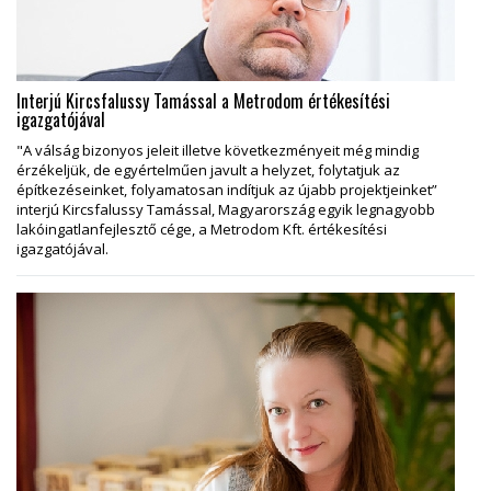
Interjú Kircsfalussy Tamással a Metrodom értékesítési
igazgatójával
"A válság bizonyos jeleit illetve következményeit még mindig
érzékeljük, de egyértelműen javult a helyzet, folytatjuk az
építkezéseinket, folyamatosan indítjuk az újabb projektjeinket”
interjú Kircsfalussy Tamással, Magyarország egyik legnagyobb
lakóingatlanfejlesztő cége, a Metrodom Kft. értékesítési
igazgatójával.