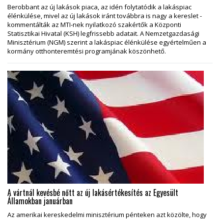
Berobbant az új lakások piaca, az idén folytatódik a lakáspiac
élénkülése, mivel az új lakások iránt továbbra is nagy a kereslet -
kommentálták az MTI-nek nyilatkozó szakértők a Központi
Statisztikai Hivatal (KSH) legfrissebb adatait. A Nemzetgazdasági
Minisztérium (NGM) szerint a lakáspiac élénkülése egyértelműen a
kormány otthonteremtési programjának köszönhető.
A vártnál kevésbé nőtt az új lakásértékesítés az Egyesült
Államokban januárban
Az amerikai kereskedelmi minisztérium pénteken azt közölte, hogy