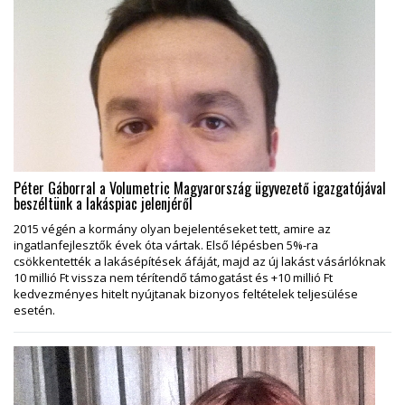
Péter Gáborral a Volumetric Magyarország ügyvezető igazgatójával
beszéltünk a lakáspiac jelenjéről
2015 végén a kormány olyan bejelentéseket tett, amire az
ingatlanfejlesztők évek óta vártak. Első lépésben 5%-ra
csökkentették a lakásépítések áfáját, majd az új lakást vásárlóknak
10 millió Ft vissza nem térítendő támogatást és +10 millió Ft
kedvezményes hitelt nyújtanak bizonyos feltételek teljesülése
esetén.