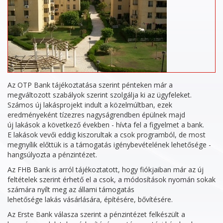
Az OTP Bank tájékoztatása szerint pénteken már a
megváltozott szabályok szerint szolgálja ki az ügyfeleket.
Számos új lakásprojekt indult a közelmúltban, ezek
eredményeként tízezres nagyságrendben épülnek majd
új lakások a következő években - hívta fel a figyelmet a bank.
E lakások vevői eddig kiszorultak a csok programból, de most
megnyílik előttük is a támogatás igénybevételének lehetősége -
hangsúlyozta a pénzintézet.
Az FHB Bank is arról tájékoztatott, hogy fiókjaiban már az új
feltételek szerint érhető el a csok, a módosítások nyomán sokak
számára nyílt meg az állami támogatás
lehetősége lakás vásárlására, építésére, bővítésére.
Az Erste Bank válasza szerint a pénzintézet felkészült a