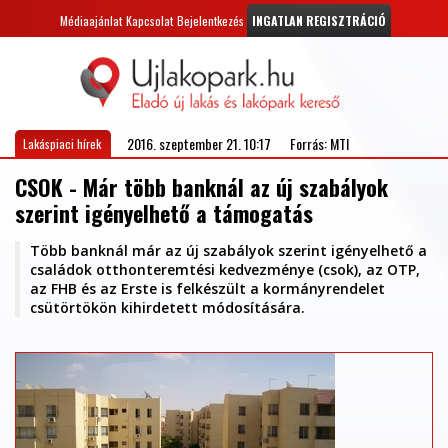
Médiaajánlat
Kapcsolat
Bejelentkezés
INGATLAN REGISZTRÁCIÓ
2016. szeptember 21. 10:17
Forrás: MTI
Lakáspiaci hírek
CSOK - Már több banknál az új szabályok
szerint igényelhető a támogatás
Több banknál már az új szabályok szerint igényelhető a
családok otthonteremtési kedvezménye (csok), az OTP,
az FHB és az Erste is felkészült a kormányrendelet
csütörtökön kihirdetett módosítására.