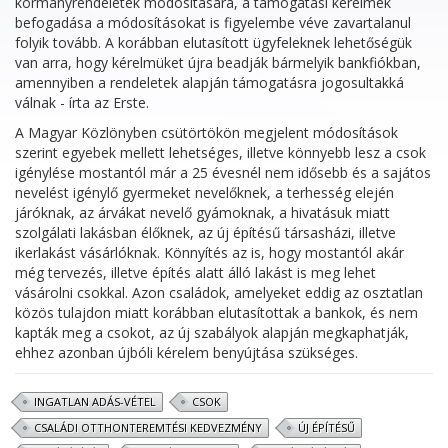
kormányrendeletek módosítására, a támogatási kérelmek
befogadása a módosításokat is figyelembe véve zavartalanul
folyik tovább. A korábban elutasított ügyfeleknek lehetőségük
van arra, hogy kérelmüket újra beadják bármelyik bankfiókban,
amennyiben a rendeletek alapján támogatásra jogosultakká
válnak - írta az Erste.
A Magyar Közlönyben csütörtökön megjelent módosítások
szerint egyebek mellett lehetséges, illetve könnyebb lesz a csok
igénylése mostantól már a 25 évesnél nem idősebb és a sajátos
nevelést igénylő gyermeket nevelőknek, a terhesség elején
járóknak, az árvákat nevelő gyámoknak, a hivatásuk miatt
szolgálati lakásban élőknek, az új építésű társasházi, illetve
ikerlakást vásárlóknak. Könnyítés az is, hogy mostantól akár
még tervezés, illetve építés alatt álló lakást is meg lehet
vásárolni csokkal. Azon családok, amelyeket eddig az osztatlan
közös tulajdon miatt korábban elutasítottak a bankok, és nem
kapták meg a csokot, az új szabályok alapján megkaphatják,
ehhez azonban újbóli kérelem benyújtása szükséges.
INGATLAN ADÁS-VÉTEL
CSOK
CSALÁDI OTTHONTEREMTÉSI KEDVEZMÉNY
ÚJ ÉPÍTÉSŰ