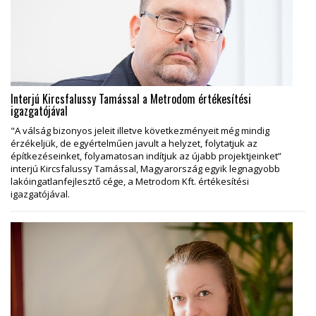
Interjú Kircsfalussy Tamással a Metrodom értékesítési
igazgatójával
"A válság bizonyos jeleit illetve következményeit még mindig
érzékeljük, de egyértelműen javult a helyzet, folytatjuk az
építkezéseinket, folyamatosan indítjuk az újabb projektjeinket”
interjú Kircsfalussy Tamással, Magyarország egyik legnagyobb
lakóingatlanfejlesztő cége, a Metrodom Kft. értékesítési
igazgatójával.