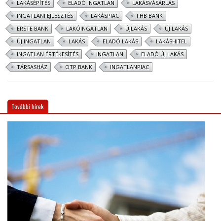
LAKÁSÉPÍTÉS
ELADÓ INGATLAN
LAKÁSVÁSÁRLÁS
INGATLANFEJLESZTÉS
LAKÁSPIAC
FHB BANK
ERSTE BANK
LAKÓINGATLAN
ÚJLAKÁS
ÚJ LAKÁS
ÚJ INGATLAN
LAKÁS
ELADÓ LAKÁS
LAKÁSHITEL
INGATLAN ÉRTÉKESÍTÉS
INGATLAN
ELADÓ ÚJ LAKÁS
TÁRSASHÁZ
OTP BANK
INGATLANPIAC
További hírek