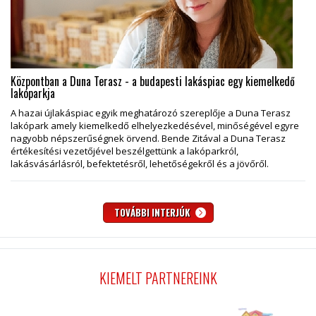
Központban a Duna Terasz - a budapesti lakáspiac egy kiemelkedő
lakóparkja
A hazai újlakáspiac egyik meghatározó szereplője a Duna Terasz
lakópark amely kiemelkedő elhelyezkedésével, minőségével egyre
nagyobb népszerűségnek örvend. Bende Zitával a Duna Terasz
értékesítési vezetőjével beszélgettünk a lakóparkról,
lakásvásárlásról, befektetésről, lehetőségekről és a jövőről.
TOVÁBBI INTERJÚK
KIEMELT PARTNEREINK