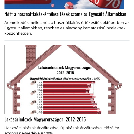
Nőtt a használtlakás-értékesítések száma az Egyesült Államokban
Áremelkedés mellett nőtt a használtlakás-értékesítés októberben az
Egyesült Államokban, részben az alacsony kamatozású hiteleknek
köszönhetően.
Lakásárindexek Magyarországon, 2012-2015
Használt lakások árváltozása; új lakások árváltozása; előző év
azonos negyedéve = 100%