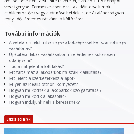
ami sok esetben társul hitelfelvétellel, szintén 1-1,5 hónapot
vesz igénybe. Természetesen ezek az időintervallumok
csökkenthetőek vagy akár növelhetőek is, de általánosságban
ennyi időt érdemes rászánni a költözésre.
További információk
A vételáron felül milyen egyéb költségekkel kell számolni egy
vásárlónak?
Új építésű lakás vásárlásakor mire érdemes különösen
odafigyelni?
Tudja mit jelent a loft lakás?
Mit tartalmaz a lakóparkok műszaki kialakítása?
Mit jelent a szerkezetkész állapot?
Milyen az ideális otthoni környezet?
Hogyan működnek a lakóparkok szolgáltatásai?
Hogyan működik a lakáspiac?
Hogyan induljunk neki a keresésnek?
Lakáspiaci hírek