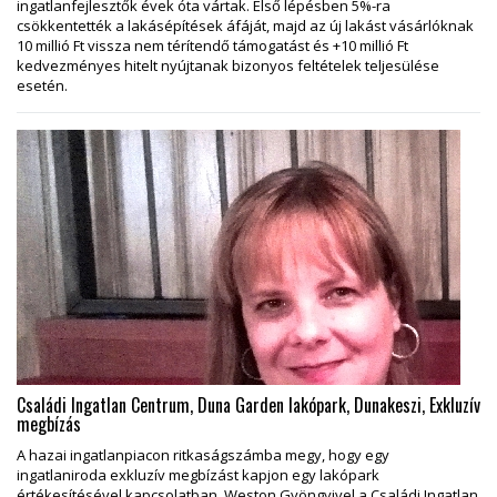
ingatlanfejlesztők évek óta vártak. Első lépésben 5%-ra
csökkentették a lakásépítések áfáját, majd az új lakást vásárlóknak
10 millió Ft vissza nem térítendő támogatást és +10 millió Ft
kedvezményes hitelt nyújtanak bizonyos feltételek teljesülése
esetén.
Családi Ingatlan Centrum, Duna Garden lakópark, Dunakeszi, Exkluzív
megbízás
A hazai ingatlanpiacon ritkaságszámba megy, hogy egy
ingatlaniroda exkluzív megbízást kapjon egy lakópark
értékesítésével kapcsolatban. Weston Gyöngyivel a Családi Ingatlan