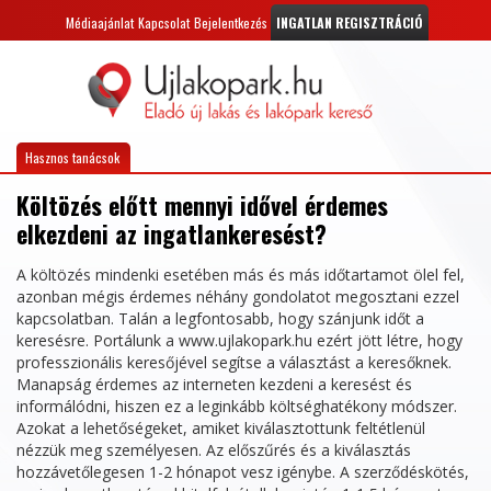
Médiaajánlat
Kapcsolat
Bejelentkezés
INGATLAN REGISZTRÁCIÓ
Hasznos tanácsok
Költözés előtt mennyi idővel érdemes
elkezdeni az ingatlankeresést?
A költözés mindenki esetében más és más időtartamot ölel fel,
azonban mégis érdemes néhány gondolatot megosztani ezzel
kapcsolatban. Talán a legfontosabb, hogy szánjunk időt a
keresésre. Portálunk a www.ujlakopark.hu ezért jött létre, hogy
professzionális keresőjével segítse a választást a keresőknek.
Manapság érdemes az interneten kezdeni a keresést és
informálódni, hiszen ez a leginkább költséghatékony módszer.
Azokat a lehetőségeket, amiket kiválasztottunk feltétlenül
nézzük meg személyesen. Az előszűrés és a kiválasztás
hozzávetőlegesen 1-2 hónapot vesz igénybe. A szerződéskötés,