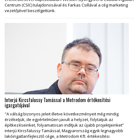
Centrum (CSIC) tulajdonosával és Farkas Csillával a cég marketing
vezetőjével beszélgettünk.
Interjú Kircsfalussy Tamással a Metrodom értékesítési
igazgatójával
"A válság bizonyos jeleit illetve következményeit még mindig
érzékeljük, de egyértelműen javult a helyzet, folytatjuk az
építkezéseinket, folyamatosan indítjuk az újabb projektjeinket”
interjú Kircsfalussy Tamással, Magyarország egyik legnagyobb
lakóingatlanfejlesztő cége, a Metrodom Kft. értékesítési