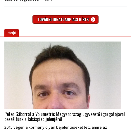
TOVÁBBI INGATLANPIACI HÍREK
Interjú
Péter Gáborral a Volumetric Magyarország ügyvezető igazgatójával
beszéltünk a lakáspiac jelenjéről
2015 végén a kormány olyan bejelentéseket tett, amire az