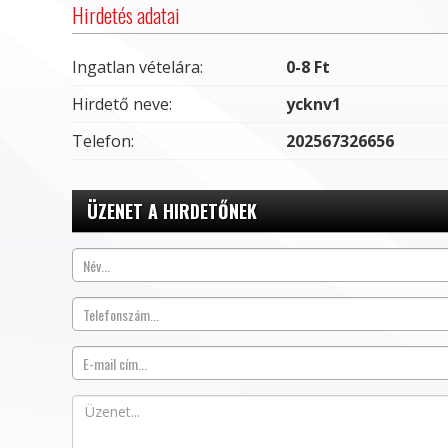
Hirdetés adatai
Ingatlan vételára:
0-8 Ft
Hirdető neve:
ycknv1
Telefon:
202567326656
ÜZENET A HIRDETŐNEK