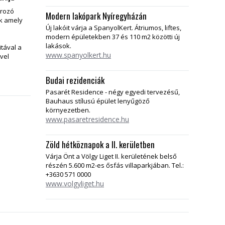
ározó
Modern lakópark Nyíregyházán
k amely
Új lakóit várja a SpanyolKert. Átriumos, liftes,
modern épületekben 37 és 110 m2 közötti új
lakások.
tával a
www.spanyolkert.hu
vel
Budai rezidenciák
Pasarét Residence - négy egyedi tervezésű,
Bauhaus stílusú épület lenyűgöző
környezetben.
www.pasaretresidence.hu
Zöld hétköznapok a II. kerületben
Várja Önt a Völgy Liget II. kerületének belső
részén 5.600 m2-es ősfás villaparkjában. Tel.:
+3630 571 0000
www.volgyliget.hu