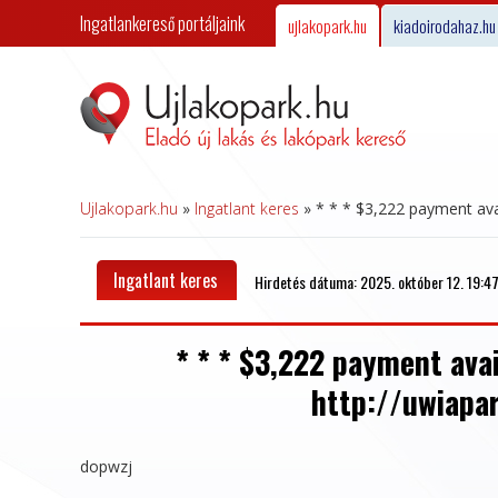
Ingatlankereső portáljaink
ujlakopark.hu
kiadoirodahaz.hu
Ujlakopark.hu
»
Ingatlant keres
»
* * * $3,222 payment ava
Ingatlant keres
Hirdetés dátuma: 2025. október 12. 19:4
* * * $3,222 payment avai
http://uwiapa
dopwzj