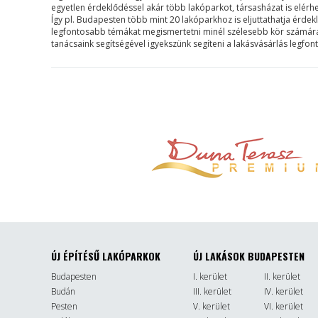
egyetlen érdeklődéssel akár több lakóparkot, társasházat is elérh
Így pl. Budapesten több mint 20 lakóparkhoz is eljuttathatja érdek
legfontosabb témákat megismertetni minél szélesebb kör számára. B
tanácsaink segítségével igyekszünk segíteni a lakásvásárlás legfo
ÚJ ÉPÍTÉSŰ LAKÓPARKOK
ÚJ LAKÁSOK BUDAPESTEN
Budapesten
I. kerület
II. kerület
Budán
III. kerület
IV. kerület
Pesten
V. kerület
VI. kerület