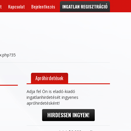
t
Kapcsolat
Bejelentkezés
INGATLAN REGISZTRÁCIÓ
ex.php?35
Apróhirdetések
Adja fel Ön is eladó-kiadó
ingatlanhirdetését ingyenes
apróhirdetésként!
HIRDESSEN INGYEN!