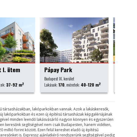
k
Royal Homes Lakópark, Keszthely
Völgy 
et
Keszthely
Budapest II.
2
2
retek:
40-120 m
Lakások:
42
, méretek:
51-97 m
Lakások:
2
ésű társasházakban, lakóparkokban vannak. Azok a lakáskeresők,
k új lakóparkokban és ezen új építésű társasházak képgalériájának
tségével minden leendő lakásvásárló nagyon könnyen és egyszerűen
tesen keresőnk segítségével nem csak Budapesten, hanem vidéken,
0 millió forint között. Ezen felül kereshet eladó új építésű
keresőnket is. Expressz ajánlatkérő rendszerünk segítségével pedig