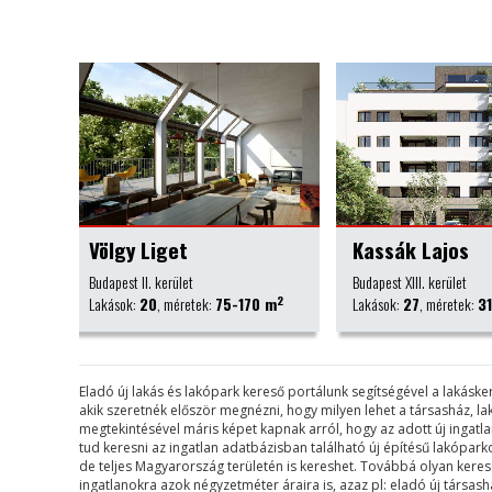
Kassák Lajos
Kálvária Lakó
Budapest XIII. kerület
Őrbottyán
2
2
0 m
Lakások:
27
, méretek:
31-73 m
Lakások:
82
, méretek:
Eladó új lakás és lakópark kereső portálunk segítségével a lakás
akik szeretnék először megnézni, hogy milyen lehet a társasház, l
megtekintésével máris képet kapnak arról, hogy az adott új ingat
tud keresni az ingatlan adatbázisban található új építésű lakópa
de teljes Magyarország területén is kereshet. Továbbá olyan keresési 
ingatlanokra azok négyzetméter áraira is, azaz pl: eladó új társa