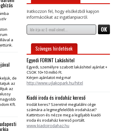
egbízás
Iratkozzon fel, hogy elsőkézből kapjon
zámba
információkat az ingatlanpiacról.
uzív
ston
trum
llával a
ettünk.
Szöveges hirdetések
Egyedi FORINT Lakáshitel
jával
Egyedi, személyre szabott lakáshitel ajánlat +
CSOK 10+10 millió Ft.
Kérjen ajánlatot még ma!
eljük, de
http://www.ujlakopark.hu/hitel
tatjuk az
ítjuk az
falussy
Kiadó iroda és irodaház kereső
egnagyobb
Irodát keres? Szeretné megtalálni cége
odom Kft.
számára a legmegfelelőbb irodaházat?
Kattintson és nézze meg a legőjabb kiadó
iroda és irodaház kereső portált.
budapesti
www.kiadoirodahaz.hu
arkja