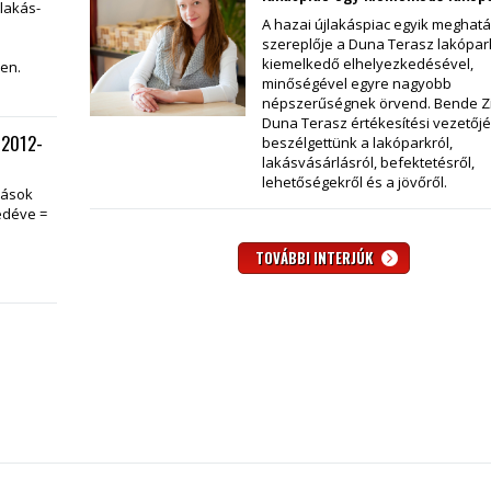
tlakás-
A hazai újlakáspiac egyik meghat
szereplője a Duna Terasz lakópar
kiemelkedő elhelyezkedésével,
en.
minőségével egyre nagyobb
népszerűségnek örvend. Bende Zi
Duna Terasz értékesítési vezetőjé
 2012-
beszélgettünk a lakóparkról,
lakásvásárlásról, befektetésről,
lehetőségekről és a jövőről.
kások
edéve =
TOVÁBBI INTERJÚK