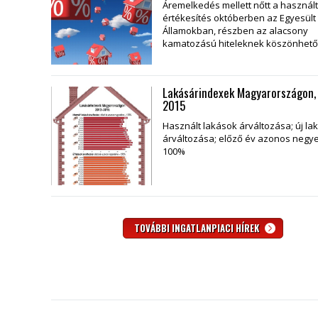
Áremelkedés mellett nőtt a használ
értékesítés októberben az Egyesült
Államokban, részben az alacsony
kamatozású hiteleknek köszönhető
Lakásárindexek Magyarországon,
2015
Használt lakások árváltozása; új la
árváltozása; előző év azonos negy
100%
TOVÁBBI INGATLANPIACI HÍREK