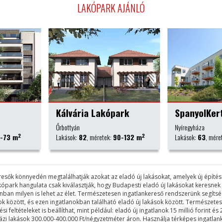
LAKÓPARK AJÁNLÓ
park
SpanyolKert I. ütem
Pápay Par
Nyíregyháza
Budapest IX. kerül
2
2
90-132 m
Lakások:
63
, méretek:
37-92 m
Lakások:
170
, mé
keresők könnyedén megtalálhatják azokat az eladó új lakásokat, amelyek új épít
akópark hangulata csak kiválasztják, hogy Budapesti eladó új lakásokat keresne
lanban milyen is lehet az élet. Természetesen ingatlankereső rendszerünk segí
rkok között, és ezen ingatlanokban található eladó új lakások között. Természe
feltételeket is beállíthat, mint például: eladó új ingatlanok 15 millió forint és 2
sházi lakások 300.000-400.000 Ft/négyzetméter áron. Használja térképes ingatlan