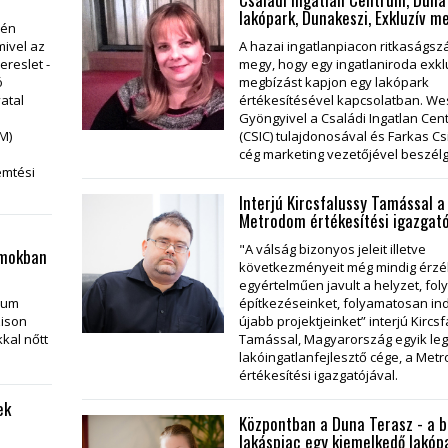
lakópark, Dunakeszi, Exkluzív m
dén
mivel az
A hazai ingatlanpiacon ritkaságs
ereslet -
megy, hogy egy ingatlaniroda exkl
ó
megbízást kapjon egy lakópark
vatal
értékesítésével kapcsolatban. We
Gyöngyivel a Családi Ingatlan Cen
M)
(CSIC) tulajdonosával és Farkas Csi
cég marketing vezetőjével beszélg
emtési
Interjú Kircsfalussy Tamással a
Metrodom értékesítési igazgató
"A válság bizonyos jeleit illetve
amokban
következményeit még mindig érzék
egyértelműen javult a helyzet, foly
rium
építkezéseinket, folyamatosan ind
zison
újabb projektjeinket” interjú Kircs
kkal nőtt
Tamással, Magyarország egyik l
lakóingatlanfejlesztő cége, a Metr
értékesítési igazgatójával.
ek
Központban a Duna Terasz - a 
lakáspiac egy kiemelkedő lakóp