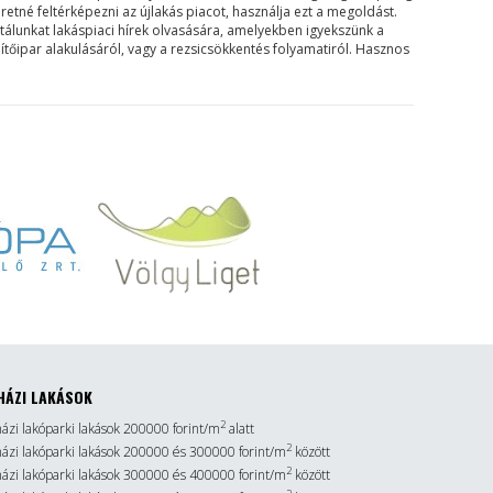
etné feltérképezni az újlakás piacot, használja ezt a megoldást.
rtálunkat lakáspiaci hírek olvasására, amelyekben igyekszünk a
ítőipar alakulásáról, vagy a rezsicsökkentés folyamatiról. Hasznos
HÁZI LAKÁSOK
2
házi lakóparki lakások 200000 forint/m
alatt
2
sházi lakóparki lakások 200000 és 300000 forint/m
között
2
sházi lakóparki lakások 300000 és 400000 forint/m
között