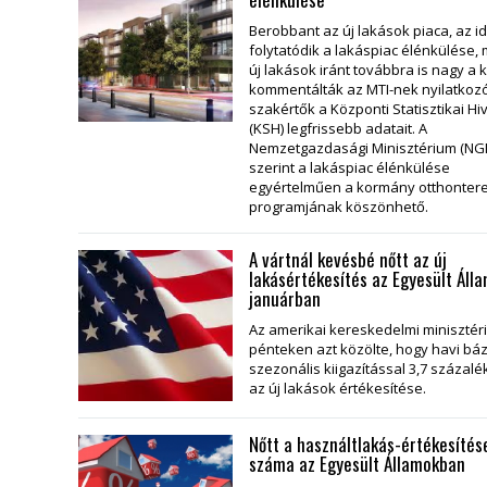
Berobbant az új lakások piaca, az i
folytatódik a lakáspiac élénkülése, 
új lakások iránt továbbra is nagy a k
kommentálták az MTI-nek nyilatkoz
szakértők a Központi Statisztikai Hi
(KSH) legfrissebb adatait. A
Nemzetgazdasági Minisztérium (NG
szerint a lakáspiac élénkülése
egyértelműen a kormány otthonter
programjának köszönhető.
A vártnál kevésbé nőtt az új
lakásértékesítés az Egyesült Áll
januárban
Az amerikai kereskedelmi miniszté
pénteken azt közölte, hogy havi bá
szezonális kiigazítással 3,7 százalé
az új lakások értékesítése.
Nőtt a használtlakás-értékesítés
száma az Egyesült Államokban