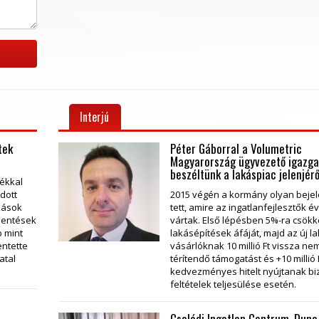
Interjú
tek
Péter Gáborral a Volumetric
Magyarország ügyvezető igazga
beszéltünk a lakáspiac jelenjérő
lékkal
adott
2015 végén a kormány olyan beje
akások
tett, amire az ingatlanfejlesztők é
lentések
vártak. Első lépésben 5%-ra csökk
b mint
lakásépítések áfáját, majd az új l
entette
vásárlóknak 10 millió Ft vissza ne
atal
térítendő támogatást és +10 millió 
kedvezményes hitelt nyújtanak b
feltételek teljesülése esetén.
Családi Ingatlan Centrum, Dun