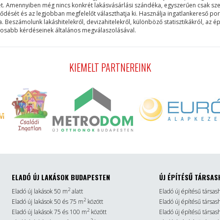
et. Amennyiben még nincs konkrét lakásvásárlási szándéka, egyszerűen csak szer
lődését és az legjobban megfelelőt választhatja ki. Használja ingatlankereső po
eszámolunk lakáshitelekről, devizahitelekről, különböző statisztikákról, az ép
ntosabb kérdéseinek általános megválaszolásával.
KIEMELT PARTNEREINK
ELADÓ ÚJ LAKÁSOK BUDAPESTEN
ÚJ ÉPÍTÉSŰ TÁRSAS
2
Eladó új lakások 50 m
alatt
Eladó új építésű társas
2
Eladó új lakások 50 és 75 m
között
Eladó új építésű társa
2
Eladó új lakások 75 és 100 m
között
Eladó új építésű társa