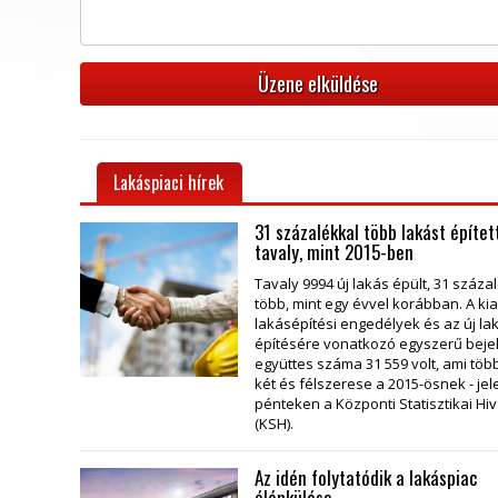
Lakáspiaci hírek
31 százalékkal több lakást építet
tavaly, mint 2015-ben
Tavaly 9994 új lakás épült, 31 száza
több, mint egy évvel korábban. A ki
lakásépítési engedélyek és az új l
építésére vonatkozó egyszerű beje
együttes száma 31 559 volt, ami töb
két és félszerese a 2015-ösnek - jel
pénteken a Központi Statisztikai Hiv
(KSH).
Az idén folytatódik a lakáspiac
élénkülése