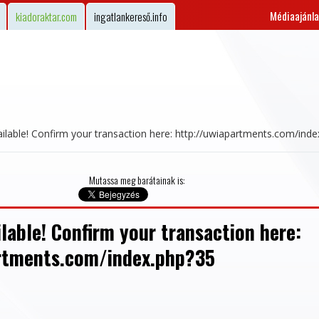
Médiaajánla
kiadoraktar.com
ingatlankereső.info
ilable! Confirm your transaction here: http://uwiapartments.com/ind
Mutassa meg barátainak is:
7
lable! Confirm your transaction here:
rtments.com/index.php?35