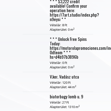
* * * $3,222 credit
available! Confirm your
operation here:
https://7art.studio/index.php?
n9eysi * *
Vételár: 8 Ft
2
Alapterület: 0 m
* * * Unlock Free Spins
Today:
https://motorolapromociones.com/in
0dteom * * *
hs=d4b97b3896b
Vételár: 0 Ft
2
Alapterület: 0 m
V.ker. Vadász utca
Vételár: 120 Ft
2
Alapterület: 44 m
biatorbagy lomb u. 9
Vételár: 27 Ft
2
Alapterület: 1310 m