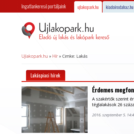
Ingatlankereső portáljaink
ujlakopark.hu
kiadoirodahaz.hu
Ujlakopark.hu
»
Hír
»
Cimke: Lakás
Lakáspiaci hírek
Érdemes megfonto
A szakértők szerint é
téglalakások 26 száza
2016. szeptember 5. 14: