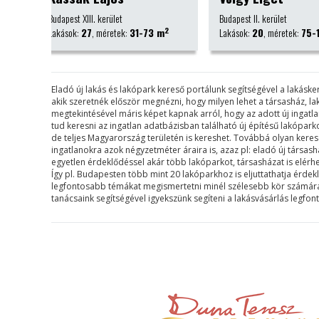
Budapest II. kerület
Nyíregyháza
2
2
 m
Lakások:
20
, méretek:
75-170 m
Lakások:
63
, méretek:
Eladó új lakás és lakópark kereső portálunk segítségével a lakás
akik szeretnék először megnézni, hogy milyen lehet a társasház, l
megtekintésével máris képet kapnak arról, hogy az adott új ingat
tud keresni az ingatlan adatbázisban található új építésű lakópa
de teljes Magyarország területén is kereshet. Továbbá olyan keresési 
ingatlanokra azok négyzetméter áraira is, azaz pl: eladó új társa
egyetlen érdeklődéssel akár több lakóparkot, társasházat is elérh
Így pl. Budapesten több mint 20 lakóparkhoz is eljuttathatja érdek
legfontosabb témákat megismertetni minél szélesebb kör számára. B
tanácsaink segítségével igyekszünk segíteni a lakásvásárlás legfo