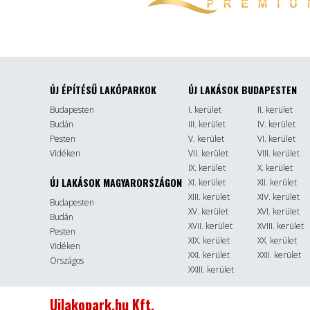
ÚJ ÉPÍTÉSŰ LAKÓPARKOK
ÚJ LAKÁSOK BUDAPESTEN
Budapesten
I. kerület
II. kerület
Budán
III. kerület
IV. kerület
Pesten
V. kerület
VI. kerület
Vidéken
VII. kerület
VIII. kerület
IX. kerület
X. kerület
ÚJ LAKÁSOK MAGYARORSZÁGON
XI. kerület
XII. kerület
XIII. kerület
XIV. kerület
Budapesten
XV. kerület
XVI. kerület
Budán
XVII. kerület
XVIII. kerület
Pesten
XIX. kerület
XX. kerület
Vidéken
XXI. kerület
XXII. kerület
Országos
XXIII. kerület
Ujlakopark.hu Kft.