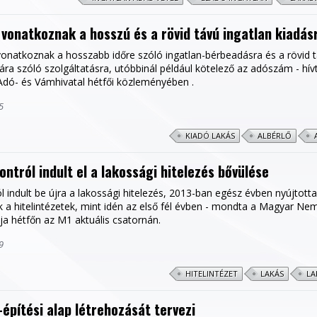
 vonatkoznak a hosszú és a rövid távú ingatlan kiadás
vonatkoznak a hosszabb időre szóló ingatlan-bérbeadásra és a rövid t
a szóló szolgáltatásra, utóbbinál például kötelező az adószám - hívt
Adó- és Vámhivatal hétfői közleményében .
5
KIADÓ LAKÁS
ALBÉRLŐ
ontról indult el a lakossági hitelezés bővülése
l indult be újra a lakossági hitelezés, 2013-ban egész évben nyújtott
ak a hitelintézetek, mint idén az első fél évben - mondta a Magyar Ne
a hétfőn az M1 aktuális csatornán.
9
HITELINTÉZET
LAKÁS
LA
építési alap létrehozását tervezi