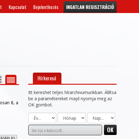
t
Kapcsolat
Bejelentkezés
INGATLAN REGISZTRÁCIÓ
Hírkereső
Itt kereshet teljes hírarchivumunkban. Állítsa
be a paramétereket majd nyomja meg az
gosan 8, a
OK gombot.
VÁSÁRLÁS