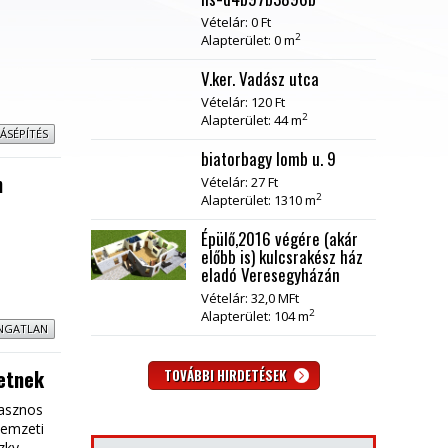
Vételár: 0 Ft
2
Alapterület: 0 m
V.ker. Vadász utca
Vételár: 120 Ft
2
Alapterület: 44 m
ÁSÉPÍTÉS
biatorbagy lomb u. 9
n
Vételár: 27 Ft
2
Alapterület: 1310 m
Épülő,2016 végére (akár
előbb is) kulcsrakész ház
eladó Veresegyházán
Vételár: 32,0 MFt
2
Alapterület: 104 m
INGATLAN
letnek
TOVÁBBI HIRDETÉSEK
hasznos
Nemzeti
szky