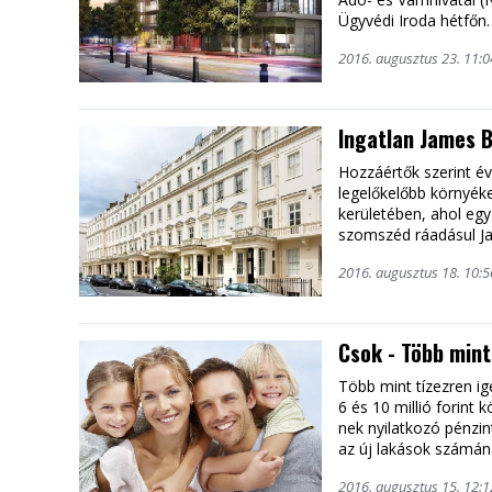
Ügyvédi Iroda hétfőn.
2016. augusztus 23. 11:0
Ingatlan James B
Hozzáértők szerint év
legelőkelőbb környéke
kerületében, ahol egy
szomszéd ráadásul J
2016. augusztus 18. 10:5
Csok - Több mint
Több mint tízezren ig
6 és 10 millió forint 
nek nyilatkozó pénzin
az új lakások számán
2016. augusztus 15. 12:1