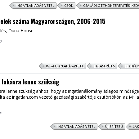
INGATLAN ADÁS-VÉTEL
CSOK
CSALÁDI OTTHONTEREMTÉSI KE
telek száma Magyarországon, 2006-2015
lés, Duna House
0
INGATLAN ADÁS-VÉTEL
LAKÁSÉPÍTÉS
ELADÓ 
j lakásra lenne szükség
kásra lenne szükség ahhoz, hogy az ingatlanállomány átlagos minőség
a az ingatlan.com vezető gazdasági szakértője csütörtökön az M1 a
3
INGATLAN ADÁS-VÉTEL
ÚJ ÉPÍTÉSŰ
LAK