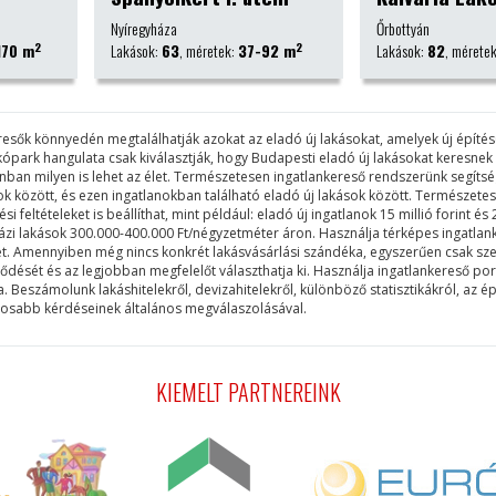
Őrbottyán
Budapest IX. kerül
2
2
37-92 m
Lakások:
82
, méretek:
90-132 m
Lakások:
170
, mé
keresők könnyedén megtalálhatják azokat az eladó új lakásokat, amelyek új épít
akópark hangulata csak kiválasztják, hogy Budapesti eladó új lakásokat keresne
lanban milyen is lehet az élet. Természetesen ingatlankereső rendszerünk segí
rkok között, és ezen ingatlanokban található eladó új lakások között. Természe
feltételeket is beállíthat, mint például: eladó új ingatlanok 15 millió forint és 2
sházi lakások 300.000-400.000 Ft/négyzetméter áron. Használja térképes ingatlan
et. Amennyiben még nincs konkrét lakásvásárlási szándéka, egyszerűen csak szer
lődését és az legjobban megfelelőt választhatja ki. Használja ingatlankereső po
eszámolunk lakáshitelekről, devizahitelekről, különböző statisztikákról, az ép
ntosabb kérdéseinek általános megválaszolásával.
KIEMELT PARTNEREINK