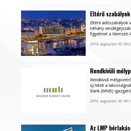
Eltérő szabályok
Eltérő adószabályok 
néhány vendégéjszakár
figyelmet a Nemzeti 
2016. augusztus 30. 09:2
Rendkívüli mélyp
Rendkívüli mélypontró
új hitelt a lakosságn
Bank (MNB) igazgatój
2016. augusztus 30. 09:1
Az LMP bérlakás-