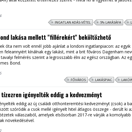
4
INGATLAN ADÁS-VÉTEL
5% LAKÁSÁFA
ond lakása mellett "fillérekért" beköltözhető
ek óta nem volt ennél jobb ajánlat a londoni ingatlanpiacon: az egyik
n feleannyiért kínálnak egy lakást, mint a brit főváros Dagenham ne
 tavalyi felmérés szerint a legrosszabb élni az egész országban. Az eg
ames Bond.
6
FŐVÁROS
LAKÁSPIAC
LAKÓI
 tízezren igényelték eddig a kedvezményt
ényelték eddig az új családi otthonteremtési kedvezményt (csok) a b
között szóródik a csok mellé igényelt hitel átlagos összege - derült ki 
tézetek válaszaiból, amelyek elsősorban 2017-re várják a komolyabb 
ak növekedésével.
2