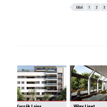
Előző
1
2
3
Völgy Liget
SpanyolKert I.