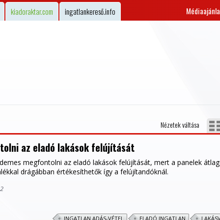
Médiaajánla
kiadoraktar.com
ingatlankereső.info
Nézetek váltása
lni az eladó lakások felújítását
rdemes megfontolni az eladó lakások felújítását, mert a panelek átla
lékkal drágábban értékesíthetők így a felújítandóknál.
42
INGATLAN ADÁS-VÉTEL
ELADÓ INGATLAN
LAKÁS