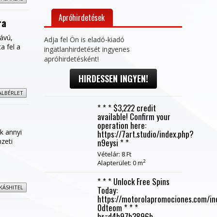
Apróhirdetések
ra
ávú,
Adja fel Ön is eladó-kiadó
a fel a
ingatlanhirdetését ingyenes
apróhirdetésként!
HIRDESSEN INGYEN!
ALBÉRLET
* * * $3,222 credit
available! Confirm your
operation here:
ak annyi
https://7art.studio/index.php?
mzeti
n9eysi * *
Vételár: 8 Ft
2
Alapterület: 0 m
* * * Unlock Free Spins
KÁSHITEL
Today:
https://motorolapromociones.com/in
0dteom * * *
hs=d4b97b3896b