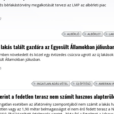
 és bérlakástörvény megalkotását tervezi az LMP az albérleti piac
2
ALBÉRLŐ
ALBÉRLET
LAK
j lakás talált gazdára az Egyesült Államokban júliusba
emben növekedett és közel egy évtizedes csúcsra ugrott az új lakások
ült Államokban júliusban.
5
INGATLAN ADÁS-VÉTEL
ÚJ ÉPÍTÉSŰ
AMERIKAI 
erint a fedetlen terasz nem számít hasznos alapterü
 ingatlan esetében az áfatörvény szempontjából nem számít a lakás 
detlen vagy az 1,90 méter belmagasságot el nem érő fedett terasz a 
V) által közzétett értelmezés szerint - hívta fel a figyelmet a Jalsov