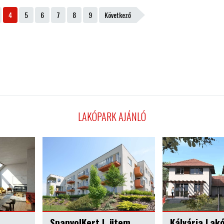
4
5
6
7
8
9
Következő
LAKÓPARK AJÁNLÓ
 ütem
Kálvária Lakópark
Pápay Par