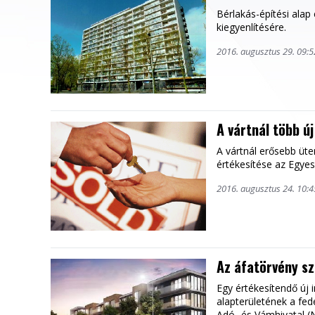
Bérlakás-építési alap
kiegyenlítésére.
2016. augusztus 29. 09:5
A vártnál több ú
A vártnál erősebb üt
értékesítése az Egyes
2016. augusztus 24. 10:4
Az áfatörvény sz
Egy értékesítendő új
alapterületének a fe
Adó- és Vámhivatal (NA