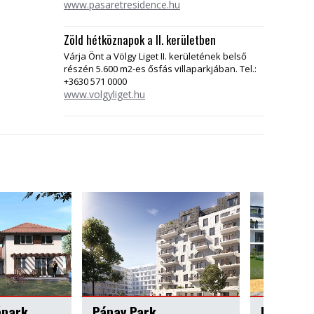
www.pasaretresidence.hu
Zöld hétköznapok a II. kerületben
Várja Önt a Völgy Liget II. kerületének belső
részén 5.600 m2-es ősfás villaparkjában. Tel.:
+3630 571 0000
www.volgyliget.hu
k
Royal Homes Lakópark, Keszthely
Kassák