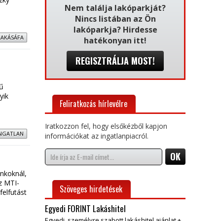
Nem találja lakóparkját?
Nincs listában az Ön
lakóparkja? Hirdesse
LAKÁSÁFA
hatékonyan itt!
REGISZTRÁLJA MOST!
vű
yik
Feliratkozás hírlevélre
Iratkozzon fel, hogy elsőkézből kapjon
NGATLAN
információkat az ingatlanpiacról.
ankoknál,
az MTI-
Szöveges hirdetések
felfutást
Egyedi FORINT Lakáshitel
Egyedi, személyre szabott lakáshitel ajánlat +