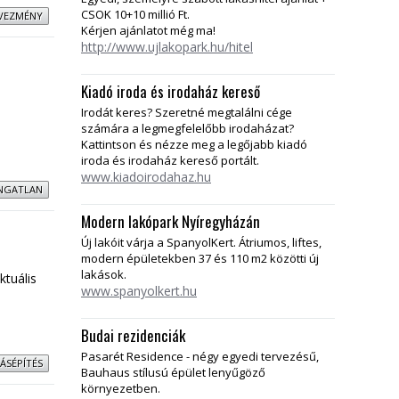
CSOK 10+10 millió Ft.
DVEZMÉNY
Kérjen ajánlatot még ma!
http://www.ujlakopark.hu/hitel
Kiadó iroda és irodaház kereső
Irodát keres? Szeretné megtalálni cége
számára a legmegfelelőbb irodaházat?
Kattintson és nézze meg a legőjabb kiadó
iroda és irodaház kereső portált.
www.kiadoirodahaz.hu
INGATLAN
Modern lakópark Nyíregyházán
Új lakóit várja a SpanyolKert. Átriumos, liftes,
modern épületekben 37 és 110 m2 közötti új
e
lakások.
ktuális
www.spanyolkert.hu
Budai rezidenciák
Pasarét Residence - négy egyedi tervezésű,
ÁSÉPÍTÉS
Bauhaus stílusú épület lenyűgöző
környezetben.