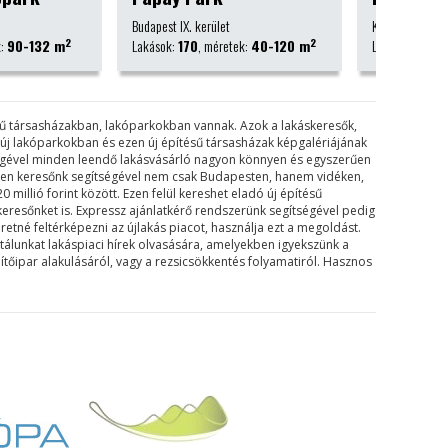
et
Keszthely
Budapest XII
2
2
retek:
40-120 m
Lakások:
42
, méretek:
51-97 m
Lakások:
2
ésű társasházakban, lakóparkokban vannak. Azok a lakáskeresők,
k új lakóparkokban és ezen új építésű társasházak képgalériájának
tségével minden leendő lakásvásárló nagyon könnyen és egyszerűen
tesen keresőnk segítségével nem csak Budapesten, hanem vidéken,
0 millió forint között. Ezen felül kereshet eladó új építésű
keresőnket is. Expressz ajánlatkérő rendszerünk segítségével pedig
etné feltérképezni az újlakás piacot, használja ezt a megoldást.
rtálunkat lakáspiaci hírek olvasására, amelyekben igyekszünk a
ítőipar alakulásáról, vagy a rezsicsökkentés folyamatiról. Hasznos