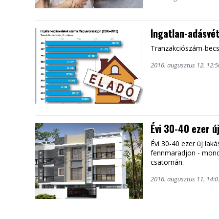
Ingatlan-adásvé
Tranzakciószám-becs
2016. augusztus 12. 12:5
Évi 30-40 ezer ú
Évi 30-40 ezer új la
fennmaradjon - mondt
csatornán.
2016. augusztus 11. 14:0