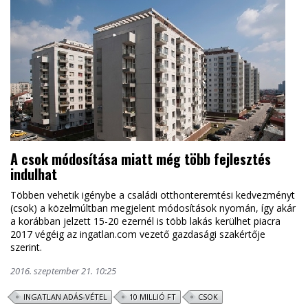
A csok módosítása miatt még több fejlesztés
indulhat
Többen vehetik igénybe a családi otthonteremtési kedvezményt
(csok) a közelmúltban megjelent módosítások nyomán, így akár
a korábban jelzett 15-20 ezernél is több lakás kerülhet piacra
2017 végéig az ingatlan.com vezető gazdasági szakértője
szerint.
2016. szeptember 21. 10:25
INGATLAN ADÁS-VÉTEL
10 MILLIÓ FT
CSOK