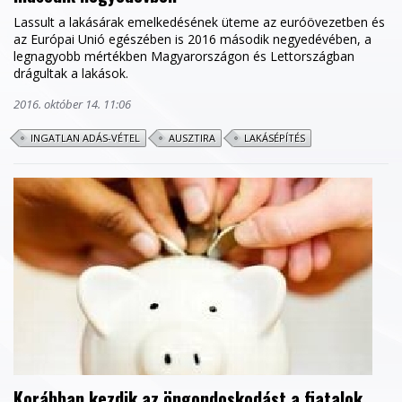
Lassult a lakásárak emelkedésének üteme az euróövezetben és
az Európai Unió egészében is 2016 második negyedévében, a
legnagyobb mértékben Magyarországon és Lettországban
drágultak a lakások.
2016. október 14. 11:06
INGATLAN ADÁS-VÉTEL
AUSZTIRA
LAKÁSÉPÍTÉS
Korábban kezdik az öngondoskodást a fiatalok,