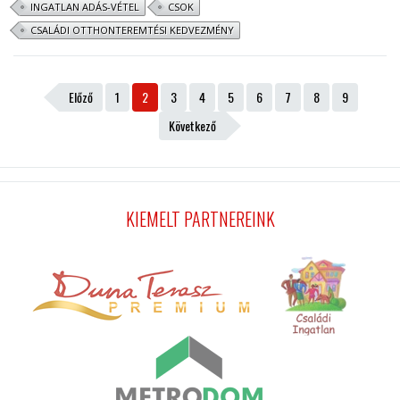
INGATLAN ADÁS-VÉTEL
CSOK
CSALÁDI OTTHONTEREMTÉSI KEDVEZMÉNY
Előző
1
2
3
4
5
6
7
8
9
Következő
KIEMELT PARTNEREINK