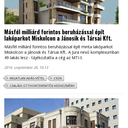
Másfél milliárd forintos beruházással épít
lakóparkot Miskolcon a Jánosik és Társai Kft.
Másfél milliárd forintos beruházással épít minta lakóparkot
Miskolcon a Jánosik és Társai Kft.. A Jura nevű komplexumban
49 lakás lesz - tájékoztatta a cég az MTI-t.
2016. szeptember 26. 10:13
INGATLAN ADÁS-VÉTEL
CSOK
CSALÁDI OTTHONTEREMTÉSI KEDVEZMÉNY