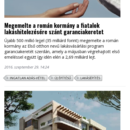
Megemelte a román kormány a fiatalok
lakáshitelezésére szánt garanciakeretet
Újabb 500 millió lejjel (35 milliárd forint) megemelte a román
kormány az Első otthon nevű lakásvásárlási program
garanciakeretét szerdán, amely a májusban végrehajtott első
emeléssel együtt így idén eléri a 2,69 milliárd lejt.
2016. szeptember 29. 14:24
INGATLAN ADÁS-VÉTEL
ÚJ ÉPÍTÉSŰ
LAKÁSÉPÍTÉS