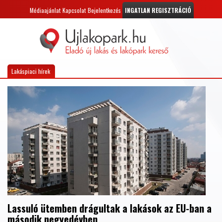
Médiaajánlat
Kapcsolat
Bejelentkezés
INGATLAN REGISZTRÁCIÓ
Lakáspiaci hírek
Lassuló ütemben drágultak a lakások az EU-ban a
második negyedévben