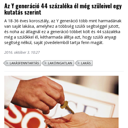
Az Y generáció 44 százaléka él még szüleivel egy
kutatás szerint
A 18-36 éves korosztály, az Y generáció több mint harmadának
van saját lakása, amelyhez a többség szülői segítséggel jutott,
és noha az átlagnál ez a generáció többet költ és 44 százaléka
még a szülőkkel él, kétharmada állítja azt, hogy szülői anyagi
segítség nélkül, saját jövedelemből tartja fenn magát.
2016. október 3. 10:27
LAKÁSFENNTARTÁS
LAKÓINGATLAN
LAKÁS