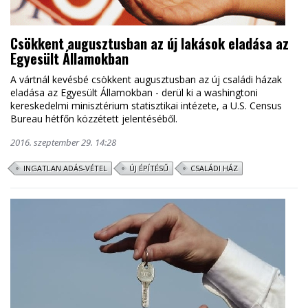
Csökkent augusztusban az új lakások eladása az
Egyesült Államokban
A vártnál kevésbé csökkent augusztusban az új családi házak
eladása az Egyesült Államokban - derül ki a washingtoni
kereskedelmi minisztérium statisztikai intézete, a U.S. Census
Bureau hétfőn közzétett jelentéséből.
2016. szeptember 29. 14:28
INGATLAN ADÁS-VÉTEL
ÚJ ÉPÍTÉSŰ
CSALÁDI HÁZ