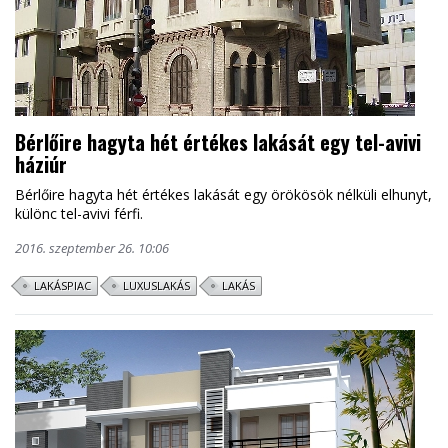
Bérlőire hagyta hét értékes lakását egy tel-avivi
háziúr
Bérlőire hagyta hét értékes lakását egy örökösök nélküli elhunyt,
különc tel-avivi férfi.
2016. szeptember 26. 10:06
LAKÁSPIAC
LUXUSLAKÁS
LAKÁS