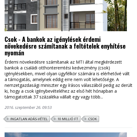
Csok - A bankok az igénylések érdemi
növekedésre számítanak a feltételek enyhítése
nyomán
Érdemi növekedésre számítanak az MTI által megkérdezett
bankok a családi otthonteremtési kedvezmény (csok)
igénylésekben, mivel olyan ügyfélkör számára is elérhetővé vált
a támogatás, amelynek eddig erre nem volt lehetősége. A
nemzetgazdasági miniszter egy írásos válaszából pedig az derült
ki, hogy a csok igénybevételéhez az első hét hónapban a
támogatottak 37 százaléka vállalt egy vagy több...
2016. szeptember 26. 09:53
INGATLAN ADÁS-VÉTEL
10 MILLIÓ FT
CSOK