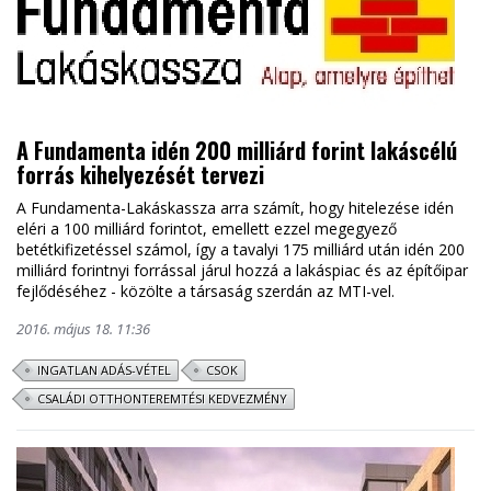
A Fundamenta idén 200 milliárd forint lakáscélú
forrás kihelyezését tervezi
A Fundamenta-Lakáskassza arra számít, hogy hitelezése idén
eléri a 100 milliárd forintot, emellett ezzel megegyező
betétkifizetéssel számol, így a tavalyi 175 milliárd után idén 200
milliárd forintnyi forrással járul hozzá a lakáspiac és az építőipar
fejlődéséhez - közölte a társaság szerdán az MTI-vel.
2016. május 18. 11:36
INGATLAN ADÁS-VÉTEL
CSOK
CSALÁDI OTTHONTEREMTÉSI KEDVEZMÉNY