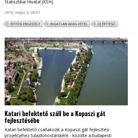
Statisztikai Hivatal (KSH).
2016. május 6. 08:01
ÉPÍTÉSI ENGEDÉLY
INGATLAN ADÁS-VÉTEL
ÚJ ÉPÍTÉSŰ
Katari befektető száll be a Kopaszi gát
fejlesztésébe
Katari befektető csatlakozik a Kopaszi gát fejlesztési
projektjéhez tulajdonostársként - közölte a budapesti