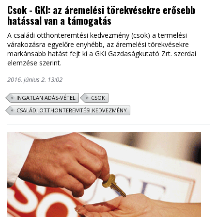
Csok - GKI: az áremelési törekvésekre erősebb
hatással van a támogatás
A családi otthonteremtési kedvezmény (csok) a termelési
várakozásra egyelőre enyhébb, az áremelési törekvésekre
markánsabb hatást fejt ki a GKI Gazdaságkutató Zrt. szerdai
elemzése szerint.
2016. június 2. 13:02
INGATLAN ADÁS-VÉTEL
CSOK
CSALÁDI OTTHONTEREMTÉSI KEDVEZMÉNY