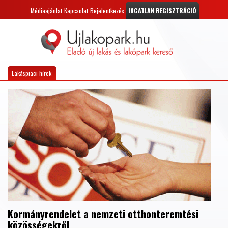
Médiaajánlat
Kapcsolat
Bejelentkezés
INGATLAN REGISZTRÁCIÓ
Lakáspiaci hírek
Kormányrendelet a nemzeti otthonteremtési
közösségekről