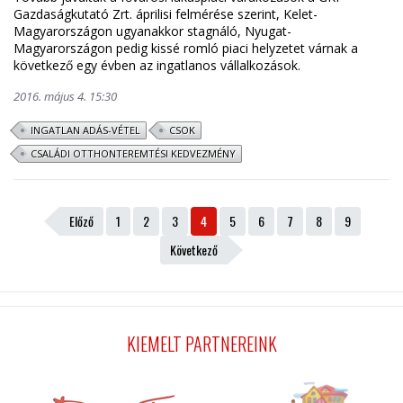
Gazdaságkutató Zrt. áprilisi felmérése szerint, Kelet-
Magyarországon ugyanakkor stagnáló, Nyugat-
Magyarországon pedig kissé romló piaci helyzetet várnak a
következő egy évben az ingatlanos vállalkozások.
2016. május 4. 15:30
INGATLAN ADÁS-VÉTEL
CSOK
CSALÁDI OTTHONTEREMTÉSI KEDVEZMÉNY
Előző
1
2
3
4
5
6
7
8
9
Következő
KIEMELT PARTNEREINK