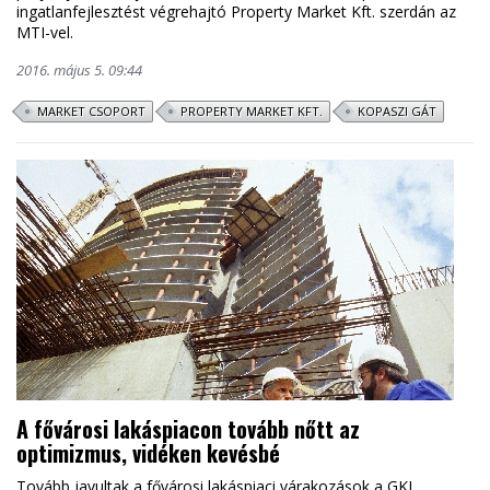
ingatlanfejlesztést végrehajtó Property Market Kft. szerdán az
MTI-vel.
2016. május 5. 09:44
MARKET CSOPORT
PROPERTY MARKET KFT.
KOPASZI GÁT
A fővárosi lakáspiacon tovább nőtt az
optimizmus, vidéken kevésbé
Tovább javultak a fővárosi lakáspiaci várakozások a GKI